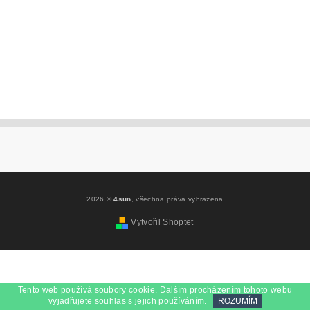
2026 ©
4sun
, všechna práva vyhrazena
Vytvořil Shoptet
Tento web používá soubory cookie. Dalším procházením tohoto webu
vyjadřujete souhlas s jejich používáním.
ROZUMÍM