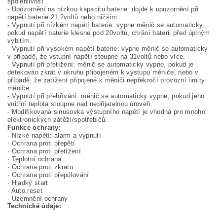
spolehlivost
.
-
Upozornění na nízkou kapacitu baterie
: dojde k upozornění při
napětí baterie 21,2voltů nebo nižším.
-
Vypnutí
při nízkém napětí baterie
:
vypne
měnič
se
automaticky,
pokud
napětí
baterie klesne pod
20
voltů,
chrání
baterii
před
úplným
vybitím
.
-
Vypnutí
při vysokém napětí
baterie
:
vypne
měnič
se automaticky
v případě, že
vstupní napětí
stoupne na
31
voltů
nebo více.
-
Vypnutí při přetížení
:
měnič
se
automaticky vypne, pokud
je
detekován
zkrat
v okruhu
připojeném k
výstupu měniče
,
nebo
v
případě, že
zatížení
připojené
k měniči
nepřekročí provozní limity
měniče
.
- Vypnutí při přehřívání
:
m
ěnič
se automaticky
vypne, pokud jeho
vnitřní teplota
stoupne nad
nepřijatelnou úroveň
.
-
Modifikovaná
sinusovka
výstupního napětí
je
vhodná pro mnoho
elektronických zátěží
/spotřebičů.
Funkce ochrany:
· Nízké napětí: alarm a vypnutí
· Ochrana proti přepětí
· Ochrana proti přetížení
· Teplotní ochrana
· Ochrana proti zkratu
· Ochrana proti přepólování
· Hladký start
· Auto.reset
· Uzemnění ochrany
Technické údaje: