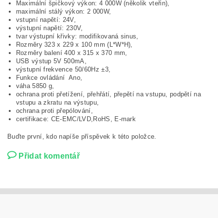
Maximální špičkový výkon: 4 000W (několik vteřin),
maximální stálý výkon: 2 000W,
vstupní napětí: 24V,
výstupní napětí: 230V,
tvar výstupní křivky: modifikovaná sinus,
Rozměry 323 x 229 x 100 mm (L*W*H),
Rozměry balení 400 x 315 x 370 mm,
USB výstup 5V 500mA,
výstupní frekvence 50/60Hz ±3,
Funkce ovládání Ano,
váha 5850 g,
ochrana proti přetížení, přehřátí, přepětí na vstupu, podpětí na
vstupu a zkratu na výstupu,
ochrana proti přepólování,
certifikace: CE-EMC/LVD,RoHS, E-mark
Buďte první, kdo napíše příspěvek k této položce.
Přidat komentář