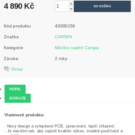
4 890 Kč
Kód produktu
4S000156
Značka
CARSPA
Kategorie
Měniče napětí Carspa
Záruka
2 roky
Dotaz
POPIS
DISKUZE
Vlastnosti produktu:
-
Nový design
a vylepšené
PCB
,
zpracování,
lepší
chlazení
.
-
Je
navržen tak, aby
zajistil kvalitní
výkon
,
snadné používání
a