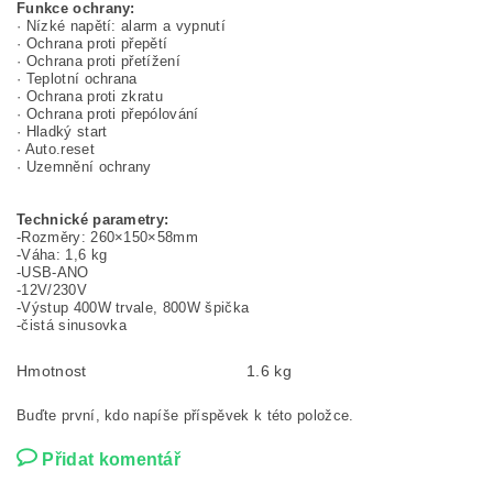
Funkce ochrany:
· Nízké napětí: alarm a vypnutí
· Ochrana proti přepětí
· Ochrana proti přetížení
· Teplotní ochrana
· Ochrana proti zkratu
· Ochrana proti přepólování
· Hladký start
· Auto.reset
· Uzemnění ochrany
Technické parametry:
-Rozměry: 260×150×58mm
-Váha: 1,6 kg
-USB-ANO
-12V/230V
-Výstup 400W trvale, 800W špička
-čistá sinusovka
Hmotnost
1.6 kg
Buďte první, kdo napíše příspěvek k této položce.
Přidat komentář