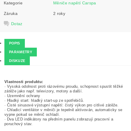
Kategorie
Měniče napětí Carspa
Záruka
2 roky
Dotaz
POPIS
PARAMETRY
DISKUZE
Vlastnosti produktu:
· Vysoká odolnost proti rázovému proudu, schopnost spustit těžké
zátěže jako např. televizory, motory a další.
· Uzemnění ochrany
· Hladký start: hladký start-up ze spotřebičů.
· Čisté sinusové výstupní napětí: čistý výkon pro citlivé zátěže.
· Chladicí ventilátor v měniči je tepelně aktivován, automaticky se
vypne pokud se měnič ochladí.
· Dva LED indikátory na předním panelu zobrazují pracovní a
poruchový stav.