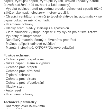
napětí, výstupní napětí, výstupní výkon, úroveň kapacity baterií,
úroveň zatížení, kód rozhraní a kód poruchy)
- Vysoká odolnost proti rázovému proudu, schopnost spustit těžké
zátěže jako např. televizory, motory a další.
- Chladicí ventilátor v měniči je tepelně aktivován, automaticky se
vypne pokud se měnič ochladí.
- Uzemnění ochrany
- Hladký start: hladký start-up ze spotřebičů.
- Čisté sinusové výstupní napětí: čistý výkon pro citlivé zátěže.
- Výkonný mikroprocesor
- Nehořlavý materiál šetrný k životnímu prostředí
- Možnost připojit dálkové ovládání
- Manuální přepínač: ON/OFF/Dálkové ovládání
Funkce ochrany:
- Ochrana proti přepólování
- Nízké napětí: alarm a vypnutí
- Ochrana proti přepětí
- Ochrana proti přetížení
- Teplotní ochrana
- Ochrana proti zkratu
- Ochrana proti přepólování
- Hladký start
- Auto.reset
- Uzemnění ochrany
Technické parametry:
- Rozměry: 284×150×78mm