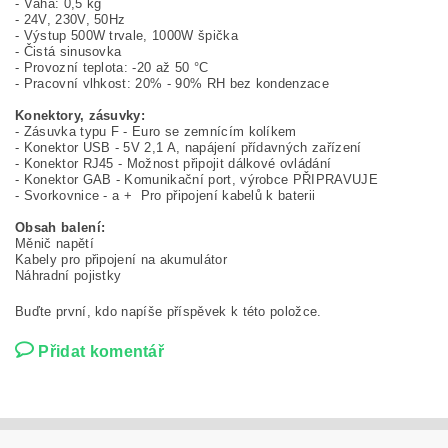
- Váha: 0,5 kg
- 24V, 230V, 50Hz
- Výstup 500W trvale, 1000W špička
- Čistá sinusovka
- Provozní teplota: -20 až 50 °C
- Pracovní vlhkost: 20% - 90% RH bez kondenzace
Konektory, zásuvky:
- Zásuvka typu F - Euro se zemnícím kolíkem
- Konektor USB - 5V 2,1 A, napájení přídavných zařízení
- Konektor RJ45 - Možnost připojit dálkové ovládání
- Konektor GAB - Komunikační port, výrobce PŘIPRAVUJE
- Svorkovnice - a + Pro připojení kabelů k baterii
Obsah balení:
Měnič napětí
Kabely pro připojení na akumulátor
Náhradní pojistky
Buďte první, kdo napíše příspěvek k této položce.
Přidat komentář