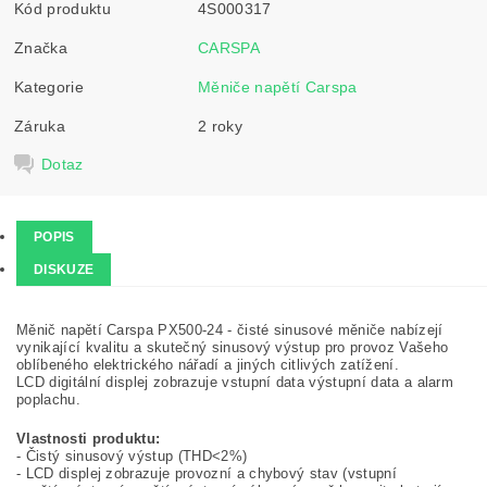
Kód produktu
4S000317
Značka
CARSPA
Kategorie
Měniče napětí Carspa
Záruka
2 roky
Dotaz
POPIS
DISKUZE
Měnič napětí Carspa PX500-24 - čisté sinusové měniče nabízejí
vynikající kvalitu a skutečný sinusový výstup pro provoz Vašeho
oblíbeného elektrického nářadí a jiných citlivých zatížení.
LCD digitální displej zobrazuje vstupní data výstupní data a alarm
poplachu.
Vlastnosti produktu:
- Čistý sinusový výstup (THD<2%)
- LCD displej zobrazuje provozní a chybový stav (vstupní