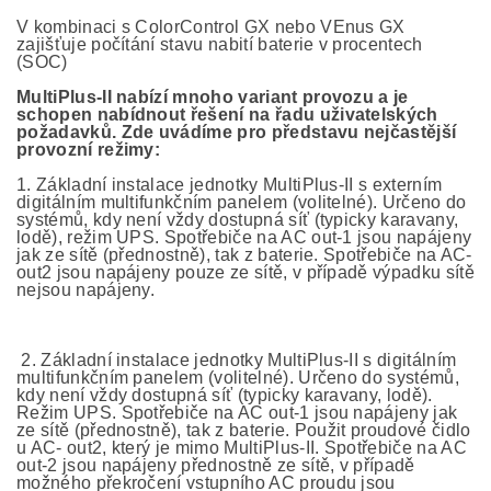
V kombinaci s ColorControl GX nebo VEnus GX
zajišťuje počítání stavu nabití baterie v procentech
(SOC)
MultiPlus-II nabízí mnoho variant provozu a je
schopen nabídnout řešení na řadu uživatelských
požadavků. Zde uvádíme pro představu nejčastější
provozní režimy:
1. Základní instalace jednotky MultiPlus-II s externím
digitálním multifunkčním panelem (volitelné). Určeno do
systémů, kdy není vždy dostupná síť (typicky karavany,
lodě), režim UPS. Spotřebiče na AC out-1 jsou napájeny
jak ze sítě (přednostně), tak z baterie. Spotřebiče na AC-
out2 jsou napájeny pouze ze sítě, v případě výpadku sítě
nejsou napájeny.
2. Základní instalace jednotky MultiPlus-II s digitálním
multifunkčním panelem (volitelné). Určeno do systémů,
kdy není vždy dostupná síť (typicky karavany, lodě).
Režim UPS. Spotřebiče na AC out-1 jsou napájeny jak
ze sítě (přednostně), tak z baterie. Použit proudové čidlo
u AC- out2, který je mimo MultiPlus-II. Spotřebiče na AC
out-2 jsou napájeny přednostně ze sítě, v případě
možného překročení vstupního AC proudu jsou