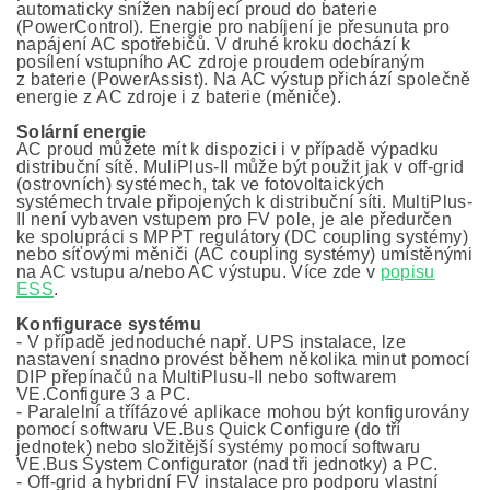
automaticky snížen nabíjecí proud do baterie
(PowerControl). Energie pro nabíjení je přesunuta pro
napájení AC spotřebičů. V druhé kroku dochází k
posílení vstupního AC zdroje proudem odebíraným
z baterie (PowerAssist). Na AC výstup přichází společně
energie z AC zdroje i z baterie (měniče).
Solární energie
AC proud můžete mít k dispozici i v případě výpadku
distribuční sítě. MuliPlus-II může být použit jak v off-grid
(ostrovních) systémech, tak ve fotovoltaických
systémech trvale připojených k distribuční síti. MultiPlus-
II není vybaven vstupem pro FV pole, je ale předurčen
ke spolupráci s MPPT regulátory (DC coupling systémy)
nebo síťovými měniči (AC coupling systémy) umístěnými
na AC vstupu a/nebo AC výstupu. Více zde v
popisu
ESS
.
Konfigurace systému
- V případě jednoduché např. UPS instalace, lze
nastavení snadno provést během několika minut pomocí
DIP přepínačů na MultiPlusu-II nebo softwarem
VE.Configure 3 a PC.
- Paralelní a třífázové aplikace mohou být konfigurovány
pomocí softwaru VE.Bus Quick Configure (do tří
jednotek) nebo složitější systémy pomocí softwaru
VE.Bus System Configurator (nad tři jednotky) a PC.
- Off-grid a hybridní FV instalace pro podporu vlastní