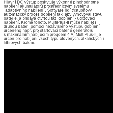
Hlavní DC výstup poskytuje výkonné plnohodnotné
nabíjení akumulátorů prostřednictvím systému
"adaptivního nabíjení". Software řídí třístupňový
automatický proces dobíjení tak, aby vyhovoval stavu
baterie, a přidává čtvrtou fázi dobíjení - udržovací
nabíjení. Kromě tohoto, MultiPlus-II může nabíjet i
druhou baterii pomocí nezávislého výstupu dobíjení
určeného např. pro startovací baterie generátoru
s maximálním nabíjecím proudem 4 A. MultiPlus-II je
určen pro nabíjení všech typů olověných, alkalických i
lithiových baterií.