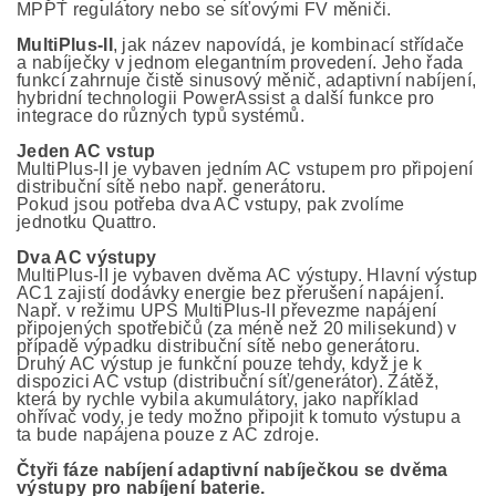
MPPT regulátory nebo se síťovými FV měniči.
MultiPlus-II
, jak název napovídá, je kombinací střídače
a nabíječky v jednom elegantním provedení. Jeho řada
funkcí zahrnuje čistě sinusový měnič, adaptivní nabíjení,
hybridní technologii PowerAssist a další funkce pro
integrace do různých typů systémů.
Jeden AC vstup
MultiPlus-II je vybaven jedním AC vstupem pro připojení
distribuční sítě nebo např. generátoru.
Pokud jsou potřeba dva AC vstupy, pak zvolíme
jednotku Quattro.
Dva AC výstupy
MultiPlus-II je vybaven dvěma AC výstupy. Hlavní výstup
AC1 zajistí dodávky energie bez přerušení napájení.
Např. v režimu UPS MultiPlus-II převezme napájení
připojených spotřebičů (za méně než 20 milisekund) v
případě výpadku distribuční sítě nebo generátoru.
Druhý AC výstup je funkční pouze tehdy, když je k
dispozici AC vstup (distribuční síť/generátor). Zátěž,
která by rychle vybila akumulátory, jako například
ohřívač vody, je tedy možno připojit k tomuto výstupu a
ta bude napájena pouze z AC zdroje.
Čtyři fáze nabíjení adaptivní nabíječkou se dvěma
výstupy pro nabíjení baterie.