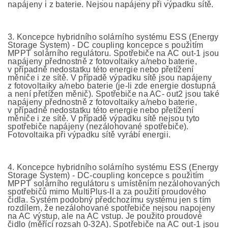
napájeny i z baterie. Nejsou napájeny při výpadku sítě.
3. Koncepce hybridního solárního systému ESS (Energy
Storage System) - DC coupling koncepce s použitím
MPPT solárního regulátoru. Spotřebiče na AC out-1 jsou
napájeny přednostně z fotovoltaiky a/nebo baterie,
v případně nedostatku této energie nebo přetížení
měniče i ze sítě. V případě výpadku sítě jsou napájeny
z fotovoltaiky a/nebo baterie (je-li zde energie dostupná
a není přetížen měnič). Spotřebiče na AC- out2 jsou také
napájeny přednostně z fotovoltaiky a/nebo baterie,
v případně nedostatku této energie nebo přetížení
měniče i ze sítě. V případě výpadku sítě nejsou tyto
spotřebiče napájeny (nezálohované spotřebiče).
Fotovoltaika při výpadku sítě vyrábí energii.
4. Koncepce hybridního solárního systému ESS (Energy
Storage System) - DC-coupling koncepce s použitím
MPPT solárního regulátoru s umístěním nezálohovaných
spotřebičů mimo MultiPlus-II a za použití proudového
čidla. Systém podobný předchozímu systému jen s tím
rozdílem, že nezálohované spotřebiče nejsou napojeny
na AC výstup, ale na AC vstup. Je použito proudové
čidlo (měřící rozsah 0-32A). Spotřebiče na AC out-1 jsou