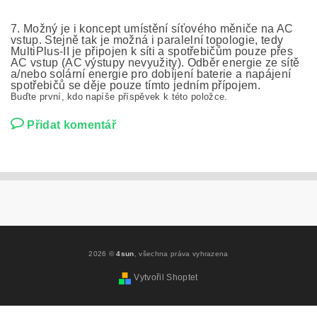
7. Možný je i koncept umístění síťového měniče na AC
vstup. Stejně tak je možná i paralelní topologie, tedy
MultiPlus-II je připojen k síti a spotřebičům pouze přes
AC vstup (AC výstupy nevyužity). Odběr energie ze sítě
a/nebo solární energie pro dobíjení baterie a napájení
spotřebičů se děje pouze tímto jedním přípojem.
Buďte první, kdo napíše příspěvek k této položce.
Přidat komentář
2026 ©
4sun
, všechna práva vyhrazena
Vytvořil Shoptet