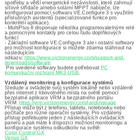
spotřeby a větší energetické nezávislosti, které zahrnují
síťové střídače a/nebo solární MPPT nabíječe, lze
konfigurovat pomocí softwaru VE.Configure 3 s využitím
příslušných asistentů (specializované funkce pro
konkrétní aplikace).
- MultiPlus-II disponuje několika programovatelnými relé
a pomocnými kontakty pro celou řadu doplňkových
funkcí
- Základní software VE.Configure 3 ale i ostatní softwary
pro možnost konfigurace si můžete zdarma stáhnout na
následujícím
odkazu:
https://www.victronenergy.com/support-and-
downloads/software
Pro uvedené softwary budete potřebovat
PC
komunikační rozhraní MK3-USB
.
Vzdálený monitoring a konfigurace systémů
Sledujte a ovládejte svůj systém lokálně nebo vzdáleně
přes internet z libovolného místa na světě pomocí
bezplatné aplikace VRM a bezplatného portálu
VRM:
https://vrm.victronenergy.com/landingpage
Přístup může být z telefonu, tabletu, notebooku nebo
počítače pro různé operační systémy. Pro vzdálený
přístup potřebujete jeden z následujících ovládacích
panelů a pak máte k dispozici možnost monitoringu a
konfigurace systému odkudkoliv na světě:
Color Control GX
Venus GX