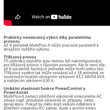
Prakticky neomezený výkon díky paralelnímu
provozu
Až 6 jednotek MultiPlus-II může pracovat paralelně k
dosažení vyššího výkonu.
Třífázový provoz
Tři jednotky stejného typu mohou být nakonfigurovány
pro třífázový provoz s fázovým posunem. Ale to není vše,
až 6 paralelně řazených jednotek může tvořit jednu fázi.
Třífázový systém tak může sestávat až z 18 jednotek se
souhrnným trvalým výstupním výkonem 43,2 kW/54 kVA
a nabíjecím výkonem 630 A.
Unikátní vlastnosti funkce PowerControl a
PowerAssist
MultiPlus-II zamezí přetížení výkonově omezeného AC
zdroje např. proudově omezené el. přípojky nebo
generátoru. Pokud by mělo dojít velkým odběrem k
přetížení vstupního AC zdroje, bude v prvním kroku