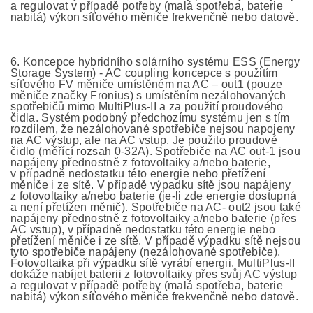
a regulovat v případě potřeby (malá spotřeba, baterie
nabitá) výkon síťového měniče frekvenčně nebo datově.
6. Koncepce hybridního solárního systému ESS (Energy
Storage System) - AC coupling koncepce s použitím
síťového FV měniče umístěném na AC – out1 (pouze
měniče značky Fronius) s umístěním nezálohovaných
spotřebičů mimo MultiPlus-II a za použití proudového
čidla. Systém podobný předchozímu systému jen s tím
rozdílem, že nezálohované spotřebiče nejsou napojeny
na AC výstup, ale na AC vstup. Je použito proudové
čidlo (měřící rozsah 0-32A). Spotřebiče na AC out-1 jsou
napájeny přednostně z fotovoltaiky a/nebo baterie,
v případně nedostatku této energie nebo přetížení
měniče i ze sítě. V případě výpadku sítě jsou napájeny
z fotovoltaiky a/nebo baterie (je-li zde energie dostupná
a není přetížen měnič). Spotřebiče na AC- out2 jsou také
napájeny přednostně z fotovoltaiky a/nebo baterie (přes
AC vstup), v případně nedostatku této energie nebo
přetížení měniče i ze sítě. V případě výpadku sítě nejsou
tyto spotřebiče napájeny (nezálohované spotřebiče).
Fotovoltaika při výpadku sítě vyrábí energii. MultiPlus-II
dokáže nabíjet baterii z fotovoltaiky přes svůj AC výstup
a regulovat v případě potřeby (malá spotřeba, baterie
nabitá) výkon síťového měniče frekvenčně nebo datově.