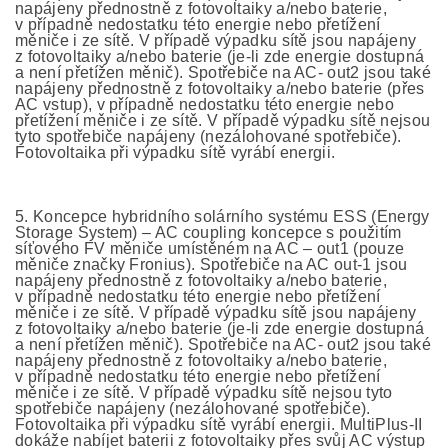
napájeny přednostně z fotovoltaiky a/nebo baterie,
v případně nedostatku této energie nebo přetížení
měniče i ze sítě. V případě výpadku sítě jsou napájeny
z fotovoltaiky a/nebo baterie (je-li zde energie dostupná
a není přetížen měnič). Spotřebiče na AC- out2 jsou také
napájeny přednostně z fotovoltaiky a/nebo baterie (přes
AC vstup), v případně nedostatku této energie nebo
přetížení měniče i ze sítě. V případě výpadku sítě nejsou
tyto spotřebiče napájeny (nezálohované spotřebiče).
Fotovoltaika při výpadku sítě vyrábí energii.
5. Koncepce hybridního solárního systému ESS (Energy
Storage System) – AC coupling koncepce s použitím
síťového FV měniče umístěném na AC – out1 (pouze
měniče značky Fronius). Spotřebiče na AC out-1 jsou
napájeny přednostně z fotovoltaiky a/nebo baterie,
v případně nedostatku této energie nebo přetížení
měniče i ze sítě. V případě výpadku sítě jsou napájeny
z fotovoltaiky a/nebo baterie (je-li zde energie dostupná
a není přetížen měnič). Spotřebiče na AC- out2 jsou také
napájeny přednostně z fotovoltaiky a/nebo baterie,
v případně nedostatku této energie nebo přetížení
měniče i ze sítě. V případě výpadku sítě nejsou tyto
spotřebiče napájeny (nezálohované spotřebiče).
Fotovoltaika při výpadku sítě vyrábí energii. MultiPlus-II
dokáže nabíjet baterii z fotovoltaiky přes svůj AC výstup