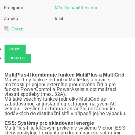
Kategorie
Měniče napětí Victron
Záruka
5 let
Dotaz
POPIS
DISKUZE
MultiPlus-II kombinuje funkce MultiPlus a MultiGrid
Má všechny funkce jednotky MultiPlus a navíc s
možností připojení externího proudového čidla pro
funkce PowerControl a PowerAssist s optimalizaci
vlastní spotřeby (max. 32A).
Má také všechny funkce jednotky MultiGrid se
zabudovanou anti-islanding ochranou na svém AC
vstupu – zesílená ochrana zabránění nežádoucím
dodávkách do distribuční sítě v případě jejího výpadku.
ESS: Systémy pro skladování energie
MultiPlus-II je klíčovým prvkem v systému Victron ESS,
který poskytuje flexibilitu pro kombinaci se solárními