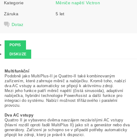
Kategorie
Měniče napětí Victron
Záruka
5 let
Dotaz
POPIS
DISKUZE
Multifunkční
Podobně jako MultiPlus-II je Quattro-II také kombinovaným
zařízením, které zahrnuje měnič a nabíječku. Kromě toho, nabízí
dva AC vstupy a automaticky se připojí k aktivnímu zdroji.
Mezi jeho funkce patří měnič napětí (čistá sinusoida), adaptivní
nabíječka, hybridní technologie PowerAssist a další funkce pro
integraci do systému. Nabízí možnost třífázového i paralelní
provozu.
Dva AC vstupy
Quattro II je vybaveno dvěma navzájem nezávislými AC vstupy
(hlavní rozdíl oproti řadě MultiPlus II) jako sít a generátor nebo dva
generátory. Zařízení je schopno se v případě potřeby automaticky
připojit ke zdroji, který je právě k dispozici.