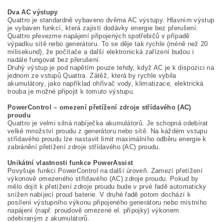
Dva AC výstupy
Quattro je standardně vybaveno dvěma AC výstupy. Hlavním výstup
je vybaven funkcí, která zajistí dodávky energie bez přerušení.
Quattro převezme napájení připojených spotřebičů v případě
výpadku sítě nebo generátoru. To se děje tak rychle (méně než 20
milisekund), že počítače a další elektronická zařízení budou i
nadále fungovat bez přerušení.
Druhý výstup je pod napětím pouze tehdy, když AC je k dispozici na
jednom ze vstupů Quattra. Zátěž, která by rychle vybila
akumulátory, jako například ohřívač vody, klimatizace, elektrická
trouba je možné připojit k tomuto výstupu.
PowerControl – omezení přetížení zdroje střídavého (AC)
proudu
Quattro je velmi silná nabíječka akumulátorů. Je schopná odebírat
velké množství proudu z generátoru nebo sítě. Na každém vstupu
střídavého proudu lze nastavit limit maximálního odběru energie k
zabránění přetížení zdroje střídavého (AC) proudu.
Unikátní vlastnosti funkce PowerAssist
Povyšuje funkci PowerControl na další úroveň. Zamezí přetížení
výkonově omezeného střídavého (AC) zdroje proudu. Pokud by
mělo dojít k přetížení zdroje proudu bude v prvé řadě automaticky
snížen nabíjecí proud baterie. V druhé řadě potom dochází k
posílení výstupního výkonu připojeného generátoru nebo místního
napájení (např. proudově omezené el. přípojky) výkonem
odebíraným z akumulátorů.