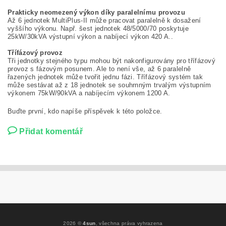
Prakticky neomezený výkon díky paralelnímu provozu
Až 6 jednotek MultiPlus-II může pracovat paralelně k dosažení
vyššího výkonu. Např. šest jednotek 48/5000/70 poskytuje
25kW/30kVA výstupní výkon a nabíjecí výkon 420 A..
Třífázový provoz
Tři jednotky stejného typu mohou být nakonfigurovány pro třífázový
provoz s fázovým posunem. Ale to není vše, až 6 paralelně
řazených jednotek může tvořit jednu fázi. Třífázový systém tak
může sestávat až z 18 jednotek se souhrnným trvalým výstupním
výkonem 75kW/90kVA a nabíjecím výkonem 1200 A.
Buďte první, kdo napíše příspěvek k této položce.
Přidat komentář
2026 ©
4sun
, všechna práva vyhrazena