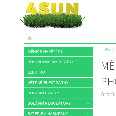
Domů
MĚNIČE NAPĚTÍ FS
MĚ
PODLAHOVÉ MYCÍ STROJE
ELEKTRO
PH
VĚTRNÉ ELEKTRÁRNY
SOLÁRNÍ PANELY
SOLÁRNÍ REGULÁTORY
BATERIE A NABÍJEČKY