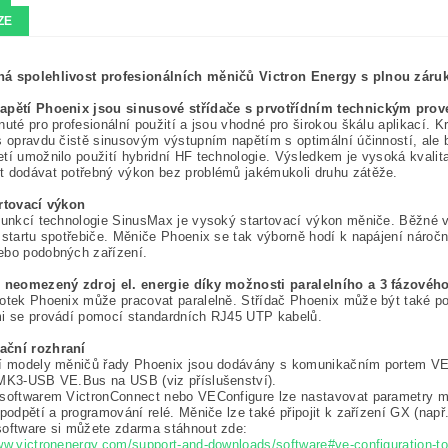
ZE
á spolehlivost profesionálních měničů Victron Energy s plnou záruk
apětí Phoenix jsou sinusové střídače s prvotřídním technickým pro
nuté pro profesionální použití a jsou vhodné pro širokou škálu aplikací. Kri
s opravdu čistě sinusovým výstupním napětím s optimální účinností, ale
tí umožnilo použití hybridní HF technologie. Výsledkem je vysoká kvali
t dodávat potřebný výkon bez problémů jakémukoli druhu zátěže.
artovací výkon
funkcí technologie SinusMax je vysoký startovací výkon měniče. Běžné v
 startu spotřebiče. Měniče Phoenix se tak výborně hodí k napájení nároč
ebo podobných zařízení.
ě neomezený zdroj el. energie díky možnosti paralelního a 3 fázovéh
otek Phoenix může pracovat paralelně. Střídač Phoenix může být také pou
mi se provádí pomocí standardních RJ45 UTP kabelů.
ční rozhraní
í modely měničů řady Phoenix jsou dodávány s komunikačním portem VE.Bu
 MK3-USB VE.Bus na USB (viz příslušenství).
softwarem VictronConnect nebo VEConfigure lze nastavovat parametry měn
 podpětí a programování relé. Měniče lze také připojit k zařízení GX (např
software si můžete zdarma stáhnout zde:
ww.victronenergy.com/support-and-downloads/software#ve-configuration-to