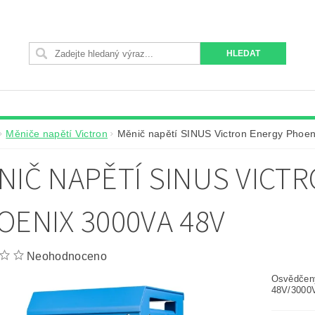
Měniče napětí Victron
Měnič napětí SINUS Victron Energy Phoe
NIČ NAPĚTÍ SINUS VICT
OENIX 3000VA 48V
Neohodnoceno
Osvědčený
48V/3000