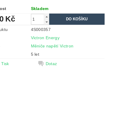
ost
Skladem
90 Kč
uktu
4S000357
Victron Energy
e
Měniče napětí Victron
5 let
Tisk
Dotaz