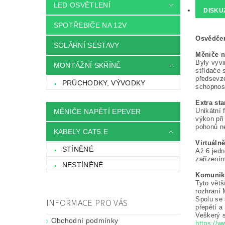
LED OSVĚTLENÍ
DISKU
SPOTŘEBIČE NA 12V
Osvědčen
SOLÁRNÍ SESTAVY
Měniče n
Byly vyvi
MONTÁŽNÍ SKŘÍNĚ
střídače 
předsevze
PRŮCHODKY, VÝVODKY
schopnos
Extra st
Unikátní 
MĚNIČE NAPĚTÍ EPEVER
výkon při
pohonů n
KABELY CAT5.E
Virtuáln
STÍNĚNÉ
Až 6 jedn
zařízení
NESTÍNĚNÉ
Komunika
Tyto větš
rozhraní
Spolu se 
INFORMACE PRO VÁS
přepětí a
Veškerý 
Obchodní podmínky
https://w