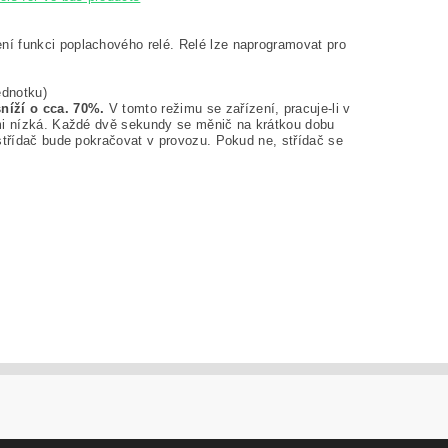
í funkci poplachového relé. Relé lze naprogramovat pro
ednotku)
níží o cca. 70%.
V tomto režimu se zařízení, pracuje-li v
lmi nízká. Každé dvě sekundy se měnič na krátkou dobu
střídač bude pokračovat v provozu. Pokud ne, střídač se