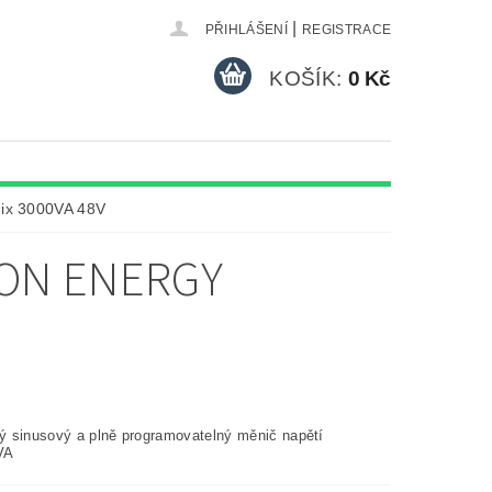
|
PŘIHLÁŠENÍ
REGISTRACE
KOŠÍK:
0 Kč
nix 3000VA 48V
RON ENERGY
 sinusový a plně programovatelný měnič napětí
VA