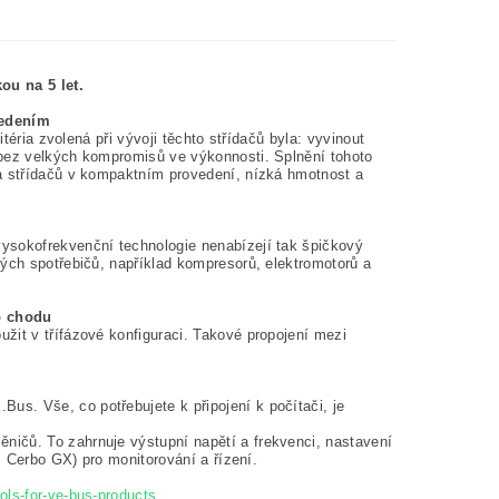
ou na 5 let.
vedením
téria zvolená při vývoji těchto střídačů byla: vyvinout
 bez velkých kompromisů ve výkonnosti. Splnění tohoto
ta střídačů v kompaktním provedení, nízká hmotnost a
ysokofrekvenční technologie nenabízejí tak špičkový
ných spotřebičů, například kompresorů, elektromotorů a
o chodu
žit v třífázové konfiguraci. Takové propojení mezi
s. Vše, co potřebujete k připojení k počítači, je
ičů. To zahrnuje výstupní napětí a frekvenci, nastavení
. Cerbo GX) pro monitorování a řízení.
ols-for-ve-bus-products