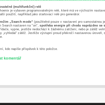
vatelné (multifunkční) relé
hoenix je vybaven programovatelným relé, které má ve výchozím nastaven
alší použití, například jako startovací relé pro generátor.
 režim „Search mode“
(použitelné pouze v nastavení pro samostatnou j
im Search nastaven na "on",
spotřeba energie při chodu naprázdno se s
řídače, vypne, jestliže nedochází k žádnému zatížení, nebo je zátěž ve
y „vyhledal“ zátěž. Jestliže výstupní proud překročí nastavenou úroveň, 
e.
ní, kdo napíše příspěvek k této položce.
at komentář