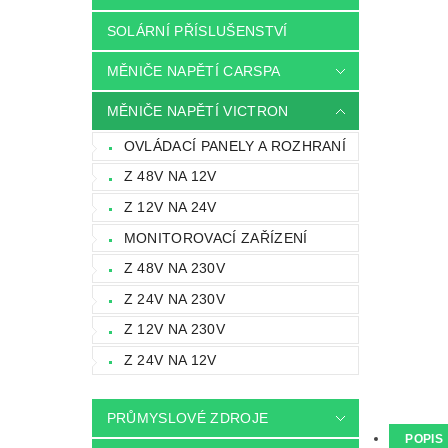
SOLÁRNÍ PŘÍSLUŠENSTVÍ
MĚNIČE NAPĚTÍ CARSPA
MĚNIČE NAPĚTÍ VICTRON
OVLÁDACÍ PANELY A ROZHRANÍ
Z 48V NA 12V
Z 12V NA 24V
MONITOROVACÍ ZAŘÍZENÍ
Z 48V NA 230V
Z 24V NA 230V
Z 12V NA 230V
Z 24V NA 12V
PRŮMYSLOVÉ ZDROJE
POPIS