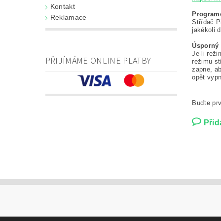
Kontakt
Programo
Reklamace
Střídač P
jakékoli d
Úsporný
Je-li rež
PŘIJÍMÁME ONLINE PLATBY
režimu st
zapne, ab
opět vypn
Buďte prv
Přid