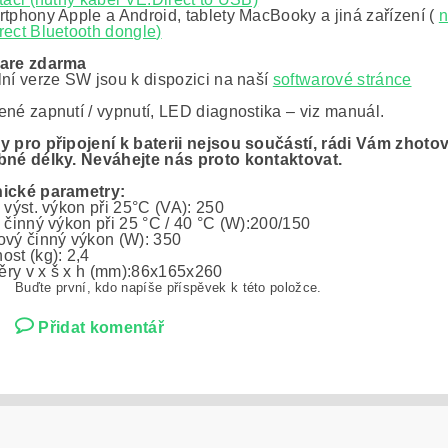
rtphony Apple a Android, tablety MacBooky a jiná zařízení (
n
rect Bluetooth dongle
)
are zdarma
lní verze SW jsou k dispozici na naší
softwarové stránce
ené zapnutí / vypnutí, LED diagnostika – viz manuál.
y pro připojení k baterii nejsou součástí, rádi Vám zhoto
bné délky. Neváhejte nás proto kontaktovat.
ické parametry:
 výst. výkon při 25°C (VA): 250
 činný výkon při 25 °C / 40 °C (W):200/150
ový činný výkon (W): 350
st (kg): 2,4
ry v x š x h (mm):86x165x260
Buďte první, kdo napíše příspěvek k této položce.
Přidat komentář