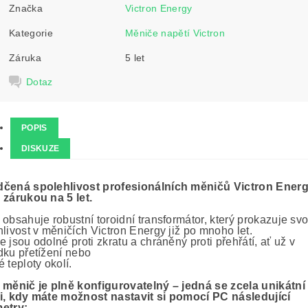
Značka
Victron Energy
Kategorie
Měniče napětí Victron
Záruka
5 let
Dotaz
POPIS
DISKUZE
čená spolehlivost profesionálních měničů Victron Energ
 zárukou na 5 let.
obsahuje robustní toroidní transformátor, který prokazuje sv
livost v měničích Victron Energy již po mnoho let.
 jsou odolné proti zkratu a chráněný proti přehřátí, ať už v
dku přetížení nebo
 teploty okolí.
 měnič je plně konfigurovatelný – jedná se zcela unikátní
i, kdy máte možnost nastavit si pomocí PC následující
etry: