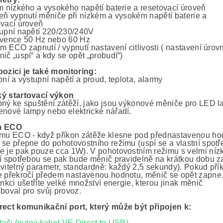
rm nízkého a vysokého napětí baterie a resetovací úroveň
veň vypnutí měniče při nízkém a vysokém napětí baterie a
ovací úroveň
tupní napětí 220/230/240V
kvence 50 Hz nebo 60 Hz
m ECO zapnutí / vypnutí nastavení citlivosti ( nastavení úrov
ič „uspí“ a kdy se opět „probudí“)
pozici je také monitoring:
pní a výstupní napětí a proud, teplota, alarmy
ý startovací výkon
bný ke spuštění zátěží, jako jsou výkonové měniče pro LED l
enové lampy nebo elektrické nářadí.
m ECO
imu ECO - když příkon zátěže klesne pod přednastavenou ho
 se přepne do pohotovostního režimu (uspí se a vlastní spot
e je pak pouze cca 1W). V pohotovostním režimu s velmi níz
ní spotřebou se pak bude měnič pravidelně na krátkou dobu z
avitelný parametr, standardně: každý 2,5 sekundy). Pokud pří
e překročí předem nastavenou hodnotu, měnič se opět zapne.
unkci ušetříte velké množství energie, kterou jinak měnič
boval pro svůj provoz.
rect komunikační port, který může být připojen k:
tači (nutný kabel VE.Direct to USB)