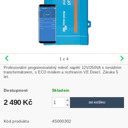
1
z 4
Profesionální programovatelný měnič napětí 12V/250VA s toroidním
transformátorem, s ECO módem a rozhraním VE.Direct. Záruka 5
let.
Dostupnost
Skladem
2 490 Kč
Kód produktu
4S000302