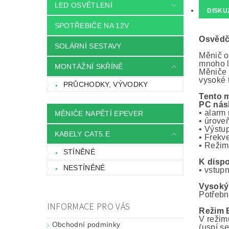
LED OSVĚTLENÍ
DISKU
SPOTŘEBIČE NA 12V
Osvědče
SOLÁRNÍ SESTAVY
Měnič o
mnoho l
MONTÁŽNÍ SKŘÍNĚ
Měniče j
vysoké t
PRŮCHODKY, VÝVODKY
Tento m
PC násl
• alarm
MĚNIČE NAPĚTÍ EPEVER
• úrove
• Výstu
KABELY CAT5.E
• Frekv
• Režim 
STÍNĚNÉ
K dispo
NESTÍNĚNÉ
• vstupn
Vysoký
Potřebn
INFORMACE PRO VÁS
Režim
V režim
Obchodní podmínky
(uspí s