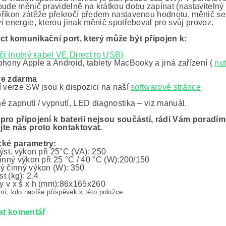
bude měnič pravidelně na krátkou dobu zapínat (nastavitelný
říkon zátěže překročí předem nastavenou hodnotu, měnič se op
í energie, kterou jinak měnič spotřeboval pro svůj provoz.
ct komunikační port, který může být připojen k:
či (nutný kabel VE.Direct to USB)
phony Apple a Android, tablety MacBooky a jiná zařízení (
nu
re zdarma
í verze SW jsou k dispozici na naší
softwarové stránce
é zapnutí / vypnutí, LED diagnostika – viz manuál.
pro připojení k baterii nejsou součástí, rádi Vám porad
te nás proto kontaktovat.
cké parametry:
ýst. výkon při 25°C (VA): 250
činný výkon při 25 °C / 40 °C (W):200/150
ý činný výkon (W): 350
t (kg): 2,4
 v x š x h (mm):86x165x260
ní, kdo napíše příspěvek k této položce.
at komentář