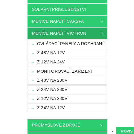
SOLÁRNÍ PŘÍSLUŠENSTVÍ
MĚNIČE NAPĚTÍ CARSPA
MĚNIČE NAPĚTÍ VICTRON
OVLÁDACÍ PANELY A ROZHRANÍ
Z 48V NA 12V
Z 12V NA 24V
MONITOROVACÍ ZAŘÍZENÍ
Z 48V NA 230V
Z 24V NA 230V
Z 12V NA 230V
Z 24V NA 12V
PRŮMYSLOVÉ ZDROJE
POPIS