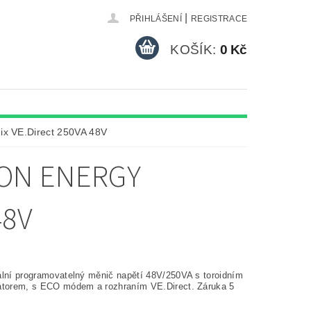
|
PŘIHLÁŠENÍ
REGISTRACE
KOŠÍK:
0 Kč
ix VE.Direct 250VA 48V
RON ENERGY
48V
ální programovatelný měnič napětí 48V/250VA s toroidním
átorem, s ECO módem a rozhraním VE.Direct. Záruka 5