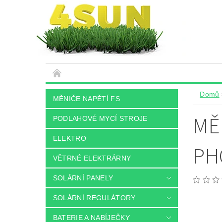
Domů
MĚNIČE NAPĚTÍ FS
MĚ
PODLAHOVÉ MYCÍ STROJE
ELEKTRO
PH
VĚTRNÉ ELEKTRÁRNY
SOLÁRNÍ PANELY
SOLÁRNÍ REGULÁTORY
BATERIE A NABÍJEČKY