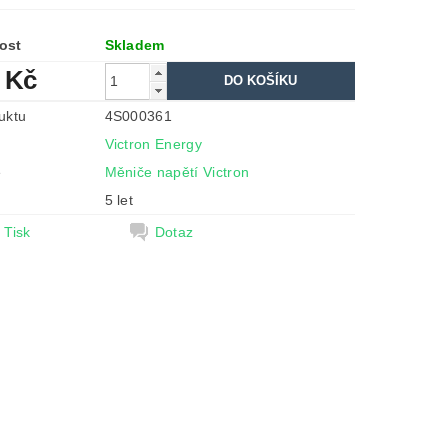
ost
Skladem
 Kč
uktu
4S000361
Victron Energy
e
Měniče napětí Victron
5 let
Tisk
Dotaz