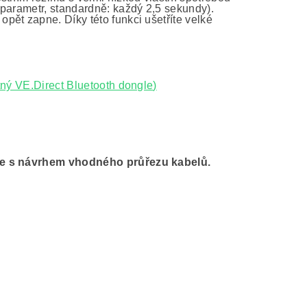
 parametr, standardně: každý 2,5 sekundy).
ět zapne. Díky této funkci ušetříte velké
tný VE.Direct Bluetooth dongle
)
íme s návrhem vhodného průřezu kabelů.