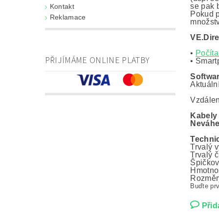
se pak 
Kontakt
Pokud p
Reklamace
množstv
VE.Dire
•
Počíta
PŘIJÍMÁME ONLINE PLATBY
• Smart
Softwa
Aktuáln
Vzdálen
Kabely 
Neváhej
Techni
Trvalý v
Trvalý 
Špičkov
Hmotnos
Rozměry
Buďte prv
Přid