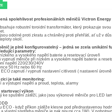
ZE
ná spolehlivost profesionálních měničů Victron Energy s
bsahuje robustní toroidní transformátor, který prokazuje svou
et.
sou odolné proti zkratu a chráněný proti přehřátí, ať už v dů
eploty okolí.
ěnič je plně konfigurovatelný – jedná se zcela unikátní 
edující parametry:
 nízkého a vysokého napětí baterie a resetovací úroveň
ň vypnutí měniče při nízkém a vysokém napětí baterie a reset
pní napětí 220/230/240V
ence 50 Hz nebo 60 Hz
ECO zapnutí / vypnutí nastavení citlivosti ( nastavení úrovně
zici je také monitoring:
í a výstupní napětí a proud, teplota, alarmy
 startovací výkon
ý ke spuštění zátěží, jako jsou výkonové měniče pro LED lam
 ECO
u ECO - když příkon zátěže klesne pod přednastavenou hodn
e a vlastní spotřeba měniče je pak pouze cca 1W). V pohotovo