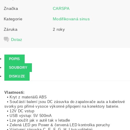
Značka
CARSPA
Kategorie
Modifikovaná sinus
Záruka
2 roky
Dotaz
POPIS
SOUBORY
DISKUZE
Vlastnosti:
• Kryt z materiálů ABS
• Součástí balení jsou DC zásuvka do zapalovače auta a kabelové
svorky pro přímé vysoce výkonné připojení na konektory baterie.
• 12V DC vstup
• USB výstup: 5V 500mA
• Lze použít jak v autě tak v letadle
• Zelená LED pro Power & červená LED kontrolka poruchy
• Výstupní zásuvka C, E, F, G, H, I typ volitelný