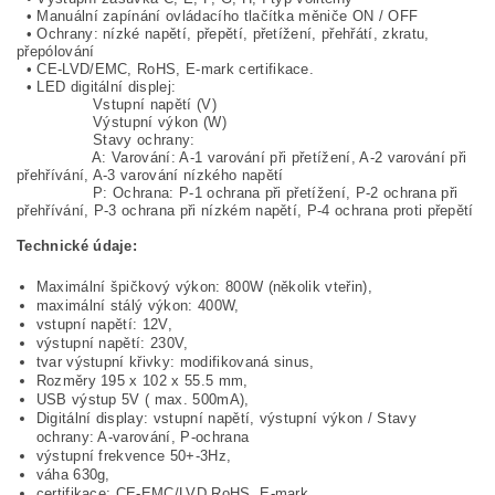
• Manuální zapínání ovládacího tlačítka měniče ON / OFF
• Ochrany: nízké napětí, přepětí, přetížení, přehřátí, zkratu,
přepólování
• CE-LVD/EMC, RoHS, E-mark certifikace.
• LED digitální displej:
Vstupní napětí (V)
Výstupní výkon (W)
Stavy ochrany:
A: Varování: A-1 varování při přetížení, A-2 varování při
přehřívání, A-3 varování nízkého napětí
P: Ochrana: P-1 ochrana při přetížení, P-2 ochrana při
přehřívání, P-3 ochrana při nízkém napětí, P-4 ochrana proti přepětí
Technické údaje:
Maximální špičkový výkon: 800W (několik vteřin),
maximální stálý výkon: 400W,
vstupní napětí: 12V,
výstupní napětí: 230V,
tvar výstupní křivky: modifikovaná sinus,
Rozměry 195 x 102 x 55.5 mm,
USB výstup 5V ( max. 500mA),
Digitální display: vstupní napětí, výstupní výkon / Stavy
ochrany: A-varování, P-ochrana
výstupní frekvence 50+-3Hz,
váha 630g,
certifikace: CE-EMC/LVD,RoHS, E-mark