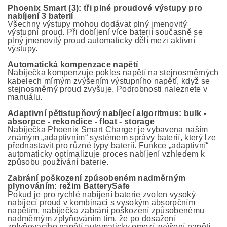
Phoenix Smart (3): tři plné proudové výstupy pro
nabíjení 3 baterií
Všechny výstupy mohou dodávat plný jmenovitý
výstupní proud. Při dobíjení více baterií současně se
plný jmenovitý proud automaticky dělí mezi aktivní
výstupy.
Automatická kompenzace napětí
Nabíječka kompenzuje pokles napětí na stejnosměrných
kabelech mírným zvýšením výstupního napětí, když se
stejnosměrný proud zvyšuje. Podrobnosti naleznete v
manuálu.
Adaptivní pětistupňový nabíjecí algoritmus: bulk -
absorpce - rekondice - float - storage
Nabíječka Phoenix Smart Charger je vybavena naším
známým „adaptivním“ systémem správy baterií, který lze
přednastavit pro různé typy baterií. Funkce „adaptivní“
automaticky optimalizuje proces nabíjení vzhledem k
způsobu používání baterie.
Zabrání poškození způsobeném nadměrným
plynováním: režim BatterySafe
Pokud je pro rychlé nabíjení baterie zvolen vysoký
nabíjecí proud v kombinaci s vysokým absorpčním
napětím, nabíječka zabrání poškození způsobenému
nadměrným zplyňováním tím, že po dosažení
zplyňovacího napětí automaticky omezí zvýšení napětí