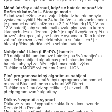
Méně údržby a stárnutí, když se baterie nepoužívá:
Režim skladování – Storage mode
Skladovací režim se aktivuje, kdykoliv baterie nebyla
vystavena vybití během 24 hodin. Ve skladovacím módu
je plovoucí napětí sníženo na 2,2 V / článek (13,2 V pro
12 V baterii), aby se minimalizovalo plynování a koroze
kladných desek. Jednou týdně je napětí zvýšeno zpět na
úroveň absorpce, aby se baterie vyrovnala. Tato funkce
zabraňuje rozvrstvení elektrolytu a sulfataci, což je
hlavní příčina předčasného selhání baterie.
Nabije také Li-ion (LiFePO₄) baterie
Při nabíjení lithium-iontové baterie používá nabíječka
specifický nabíjecí algoritmus pro lithium-iontové
baterie, aby byl zajištěn jejich maximální výkon.
Tlačítkem MODE vyberte možnost LI-ION.
Plně programovatelný algoritmus nabíjení
Nabíjecí algoritmus může být naprogramován pomocí
rozhraní Bluetooth nebo rozhraní VE.Direct.
Tlačítkem režimu (viz specifikace) lze zvolit tři
předprogramované algoritmy.
Dálkové zapnutí a vypnutí
Dálkové zapnutí / vypnutí se skládá ze dvou svorek:
Remote H a Remote L.
Mezi H a L lze připojit dálkový vypínač nebo relé