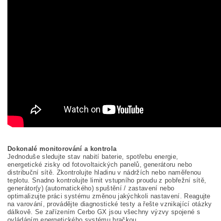
Dokonalé monitorování a kontrola
Jednoduše sledujte stav nabití baterie, spotřebu energie,
energetické zisky od fotovoltaických panelů, generátoru nebo
distribuční sítě. Zkontrolujte hladinu v nádržích nebo naměřenou
teplotu. Snadno kontrolujte limit vstupního proudu z pobřežní sítě,
generátor(y) (automatického) spuštění / zastavení nebo
optimalizujte práci systému změnou jakýchkoli nastavení. Reagujte
na varování, provádějte diagnostické testy a řešte vznikající otázky
dálkově. Se zařízením Cerbo GX jsou všechny výzvy spojené s
ovládáním energetického systému hračkou.