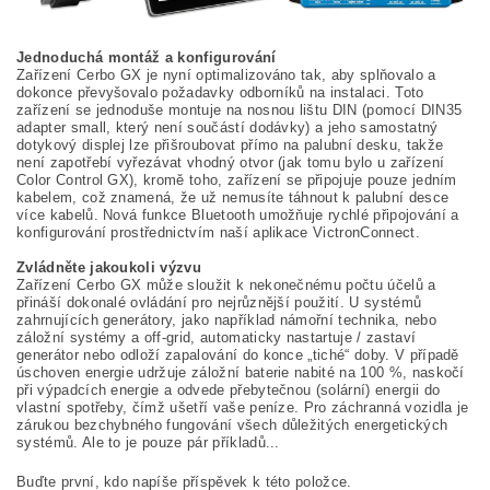
Jednoduchá montáž a konfigurování
Zařízení Cerbo GX je nyní optimalizováno tak, aby splňovalo a
dokonce převyšovalo požadavky odborníků na instalaci. Toto
zařízení se jednoduše montuje na nosnou lištu DIN (pomocí DIN35
adapter small, který není součástí dodávky) a jeho samostatný
dotykový displej lze přišroubovat přímo na palubní desku, takže
není zapotřebí vyřezávat vhodný otvor (jak tomu bylo u zařízení
Color Control GX), kromě toho, zařízení se připojuje pouze jedním
kabelem, což znamená, že už nemusíte táhnout k palubní desce
více kabelů. Nová funkce Bluetooth umožňuje rychlé připojování a
konfigurování prostřednictvím naší aplikace VictronConnect.
Zvládněte jakoukoli výzvu
Zařízení Cerbo GX může sloužit k nekonečnému počtu účelů a
přináší dokonalé ovládání pro nejrůznější použití. U systémů
zahrnujících generátory, jako například námořní technika, nebo
záložní systémy a off-grid, automaticky nastartuje / zastaví
generátor nebo odloží zapalování do konce „tiché“ doby. V případě
úschoven energie udržuje záložní baterie nabité na 100 %, naskočí
při výpadcích energie a odvede přebytečnou (solární) energii do
vlastní spotřeby, čímž ušetří vaše peníze. Pro záchranná vozidla je
zárukou bezchybného fungování všech důležitých energetických
systémů. Ale to je pouze pár příkladů...
Buďte první, kdo napíše příspěvek k této položce.