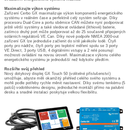
Maximalizujte výkon systému
Zařízení Cerbo GX maximalizuje výkon komponentů energetického
systému v reálném čase a perfektně celý systém seřizuje. Díky
procesoru Dual-Core a portu sběrnice CAN můžete nyní podporovat
ještě větší systémy a také sledovat ovládané (lithiové) baterie,
zatímco druhý port může podporovat až do 25 současně připojených
solárních regulátorů VE.Can. Díky nové podpoře NMEA 2000-out
zařízení GX lze jednoduše začlenit do sítě jakékoliv lodě. Čtyři
porty pro nádrže, čtyři porty pro teplotní měření spolu se 3 porty
VE.Direct, 3 porty USB, 4 digitálními vstupy a 2 relé posunují
možnosti ovládání na novou úroveň. Maximalizace výkonu celého
energetického systému je jednodušší než kdykoliv předtím.
Rozšiřte svůj přehled
Nový dotykový displej GX Touch 50 (volitelné příslušenství)
umožňuje, abyste měli okamžitý přehled celého svého systému a
mohli podle potřeby rychle měnit nastavení. Díky svému tenkému (5
palců) vodotěsnému designu, jednoduché montáží přímo na palubní
desku a snadné instalaci poskytuje velkou flexibilitu.