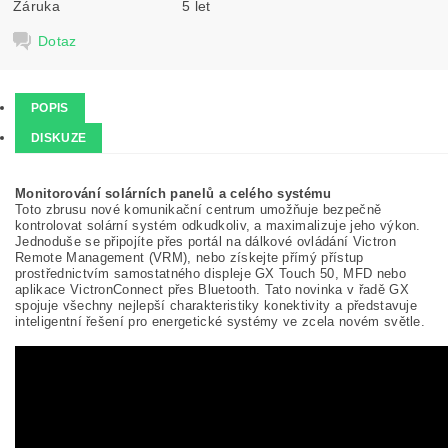
Záruka
5 let
Dotaz
POPIS
DISKUZE
Monitorování solárních panelů a celého systému
Toto zbrusu nové komunikační centrum umožňuje bezpečně
kontrolovat solární systém odkudkoliv, a maximalizuje jeho výkon.
Jednoduše se připojíte přes portál na dálkové ovládání Victron
Remote Management (VRM), nebo získejte přímý přístup
prostřednictvím samostatného displeje GX Touch 50, MFD nebo
aplikace VictronConnect přes Bluetooth. Tato novinka v řadě GX
spojuje všechny nejlepší charakteristiky konektivity a představuje
inteligentní řešení pro energetické systémy ve zcela novém světle.