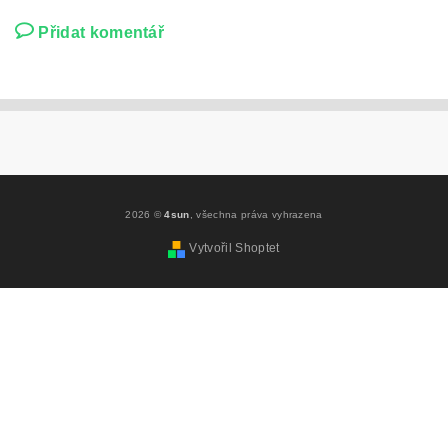
Přidat komentář
2026 ©
4sun
, všechna práva vyhrazena
Vytvořil Shoptet