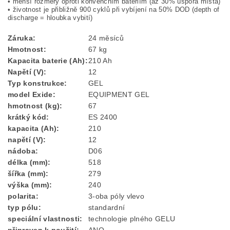
• menší rozměry oproti konvenčním bateriím (až 30% úspora místa)
• životnost je přibližně 900 cyklů při vybíjení na 50% DOD (depth of
discharge = hloubka vybití)
Záruka
:
24 měsíců
Hmotnost
:
67 kg
Kapacita baterie (Ah)
:
210 Ah
Napětí (V)
:
12
Typ konstrukce
:
GEL
model Exide
:
EQUIPMENT GEL
hmotnost (kg)
:
67
krátký kód
:
ES 2400
kapacita (Ah)
:
210
napětí (V)
:
12
nádoba
:
D06
délka (mm)
:
518
šířka (mm)
:
279
výška (mm)
:
240
polarita
:
3-oba póly vlevo
typ pólu
:
standardní
speciální vlastnosti
:
technologie plného GELU