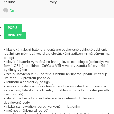
Záruka
2 roky
Dotaz
POPIS
DISKUZE
• klasická trakční baterie vhodná pro opakované cyklické vybíjení,
ideální pro prémiová vozidla s elektrickými zařízeními náročnými na
energii
• olověná baterie vyráběná na bázi gelové technologie (elektrolyt ve
formě GELu) se slitinou Ca/Ca a VRLA ventily zaručující prvotřídní
cyklický výkon
• zcela uzavřená VRLA baterie s vnitřní rekuperací plynů umožňuje
umístění i v prostoru posádky
• robustní a spolehlivý design
• vynikající odolnost vůči otřesům a vibracím (vhodná do terénu a
všude tam, kde dochází k velkým náklonům vozidla, ideální pro off-
road použití)
• absolutně bezúdržbová baterie – bez nutnosti doplňování
destilované vody
• nízké samovybíjení oproti konvenčním bateriím
• možnost náklonu až do 90°