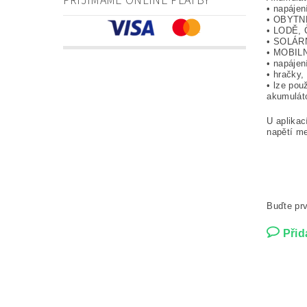
PŘIJÍMÁME ONLINE PLATBY
• napáje
• OBYTNÉ 
• LODĚ, 
• SOLÁRNÍ
• MOBIL
• napájen
• hračky,
• lze pou
akumulát
U aplikac
napětí me
Buďte prv
Přid