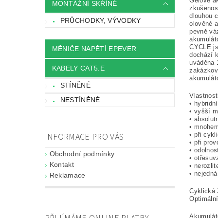
Gelové a
MONTÁŽNÍ SKŘÍNĚ
zkušenost
dlouhou c
PRŮCHODKY, VÝVODKY
olověné 
pevně váz
akumulát
CYCLE jso
MĚNIČE NAPĚTÍ EPEVER
dochází k
uváděna 1
KABELY CAT5.E
zakázkové
akumulát
STÍNĚNÉ
Vlastnost
NESTÍNĚNÉ
• hybridn
• vyšší m
• absolut
• mnohem 
• při cyk
INFORMACE PRO VÁS
• při pro
• odolnos
Obchodní podmínky
• otřesuv
Kontakt
• nerozli
• nejedná
Reklamace
Cyklická 
Optimální
Akumulát