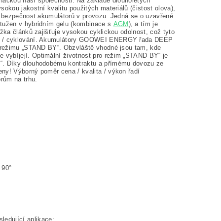
ačkou naší společnosti. Na základě dlouholetých
okou jakostní kvalitu použitých materiálů (čistost olova),
 a bezpečnost akumulátorů v provozu. Jedná se o uzavřené
 ztužen v hybridním gelu (kombinace s
AGM
), a tím je
ížka článků zajišťuje vysokou cyklickou odolnost, což tyto
jení / cyklování. Akumulátory GOOWEI ENERGY řada DEEP
 v režimu „STAND BY“. Obzvláště vhodné jsou tam, kde
 vybíjejí. Optimální životnost pro režim „STAND BY“ je
FE“. Díky dlouhodobému kontraktu a přímému dovozu ze
ny! Výborný poměr cena / kvalita / výkon řadí
ům na trhu.
 90°
dující aplikace: