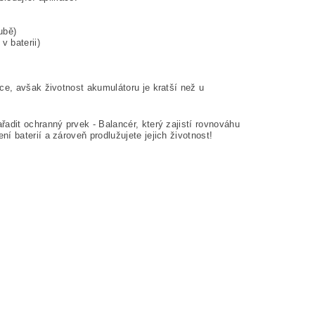
ubě)
 baterii)
ce, avšak životnost akumulátoru je kratší než u
řadit ochranný prvek -
Balancér
, který zajistí rovnováhu
 baterií a zároveň prodlužujete jejich životnost!