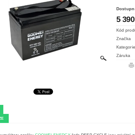
Dostupn
5 390
Kód prod
Značka
Kategori
Záruka
ZE