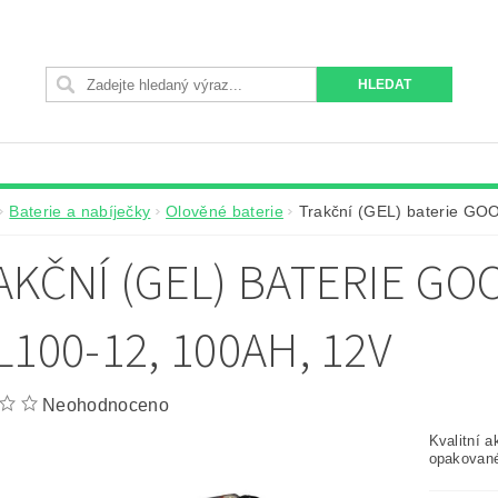
Baterie a nabíječky
Olověné baterie
Trakční (GEL) baterie G
AKČNÍ (GEL) BATERIE G
L100-12, 100AH, 12V
Neohodnoceno
Kvalitní a
opakované