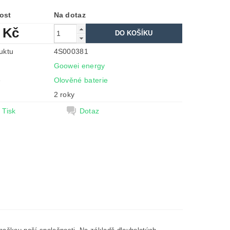
ost
Na dotaz
 Kč
uktu
4S000381
Goowei energy
e
Olověné baterie
2 roky
Tisk
Dotaz