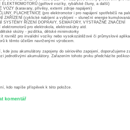
ní ELEKTROMOTORŮ (golfové vozíky, rybářské čluny, a další)
VOZY (karavany, přívěsy, externí zdroje napájení)
ČLUNY, PLACHETNICE (pro elektromotor i pro napájení spotřebičů na pal
 ZAŘÍZENÍ (cyklické nabíjení a vybíjení – sluneční energie kumulovaná v
NÍ SYSTÉMY ŘÍZENÍ DOPRAVY, SEMAFORY, VÝSTRAŽNÉ ZNAČENÍ
í elektromotorů pro elektrokola, elektroskútry atd.
 dětské skútry - jezdítka, dětské minimotorky
žít rovněž pro invalidní vozíky nebo vysokozátěžové či průmyslové aplika
orů k těmto účelům navrženými výrobcem.
í, kde jsou akumulátory zapojeny do sériového zapojení, doporučujeme za
zi jednotlivými akumulátory. Zařazením tohoto prvku předcházíte poškození
ní, kdo napíše příspěvek k této položce.
at komentář