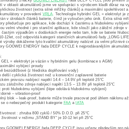
kumulátory značky
GOOWEI ENERGY
řada DEEP CYCLE jsou privátní zn
í v oblasti akumulátorů jsme ve spolupráci s výrobcem kladli důraz na vys
yklickou životnost (extra silné mřížky článků) a maximální spolehlivost
akumulátory v provedení
VRLA
. Technologie hybridní GEL = elektrolyt je
án v útrobách článků baterie, čímž je vyloučen jeho únik. Extra silná mř
ory předurčuje pro aplikace, kde dochází k častému a hlubokému vybí
u velmi vhodné i pro staniční aplikace, kde slouží jako záložní zdroje
 častým výpadkům v dodávkách energie nebo tam, kde se baterie hluboce
0-12let, což odpovídá kategorii staničních akumulátorů řady „LONG LI
 výroby dokážeme tyto kvalitní akumulátory nabízet za velmi příznivé ce
ory GOOWEI ENERGY řada DEEP CYCLE k nejprodávanějším akumulátor
i:
í GEL = elektrolyt je vázán v hybridním gelu (kombinace s AGM)
aximální vybíjecí proudy
ně bezúdržbové (z hlediska doplňování vody)
delší cyklická životnost než u konvenční zaplavené baterie
lickém provozu nabíjecí napětí 14.4 – 14.9V při teplotě 25°C
vozu záložního zdroje nabíjecí napětí 13.5 – 13.8V při teplotě 25°C
t proti hlubokému vybíjení (lépe odolává hlubokému vybíjení)
zdorné – vibration-proof
telný blok – leak-proof, baterie může trvale pracovat pod úhlem náklonu až
 se o nebezpečný produkt kategorie
FAA
a
IATA
životnost : zhruba 800 cyklů / 50% D.O.D. při 25°C
 životnost v režimu „STAND BY“ je 10-12 let při 25°C
ory GOOWEI ENERGY řada DEEP CYCLE jsou určeny především pro násle