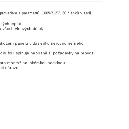
 provedení a parametrů. 100W/12V, 36 článků v sérii.
kých teplot
lo všech vlnových délek
poškození panelu v důsledku nerovnoměrného
dní folií splňuje nepřísnější požadavky na provoz
 pro montáž na jakémkoli podkladu
oti nárazu