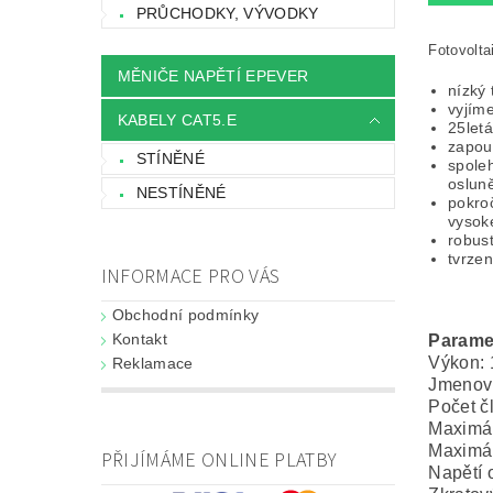
PRŮCHODKY, VÝVODKY
Fotovolta
MĚNIČE NAPĚTÍ EPEVER
nízký 
vyjíme
KABELY CAT5.E
25let
zapou
STÍNĚNÉ
spole
osluně
NESTÍNĚNÉ
pokroč
vysok
robus
tvrzen
INFORMACE PRO VÁS
Obchodní podmínky
Kontakt
Parame
Výkon:
Reklamace
Jmenovi
Počet č
Maximál
Maximál
PŘIJÍMÁME ONLINE PLATBY
Napětí 