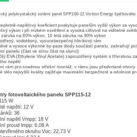
ický polykrystalický solární panel SPP100-12 Victron Energy špičkového
teplotně-napěťový koeficient poskytuje panelům vyšší výkon za vyso
čný výkon i při nízkém osvětlení a vysoká citlivost na viditelné svět
á záruka na 80% výkon, 10 letá záruka na 90% výkon
zdřený, vodotěsný, vysocebezpečný hliníkový rám
hlivé a vysoce výkonné by-pass diody součástí panelu, zabraňují 
ní panelu (část ve stínu část na slunci)
ilý EVA (Ethylene Vinyl Acetate) zapouzdřený systém s třívrstvou za
ého napětí
tní rám pro snadnou střešní montáž, v rámu jsou předvrtané otvory
é sklo nejvyšší kvality zajišťuje maximální bezpečnost a odolnost pr
try fotovoltaického panelu SPP115-12
 115 W
té napětí: 12 V
lánků: 36
ní napětí Vmpp: 18 V
ní proud Impp: 6,08 A
otevřeného okruhu Voc: 22,73 V