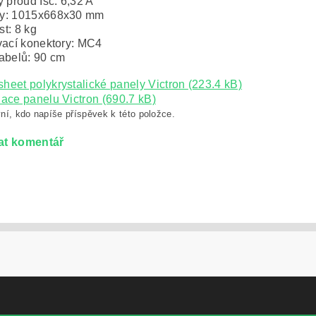
ý proud Isc: 6,32 A
y: 1015x668x30 mm
t: 8 kg
vací konektory: MC4
abelů: 90 cm
heet polykrystalické panely Victron (223.4 kB)
lace panelu Victron (690.7 kB)
ní, kdo napíše příspěvek k této položce.
at komentář