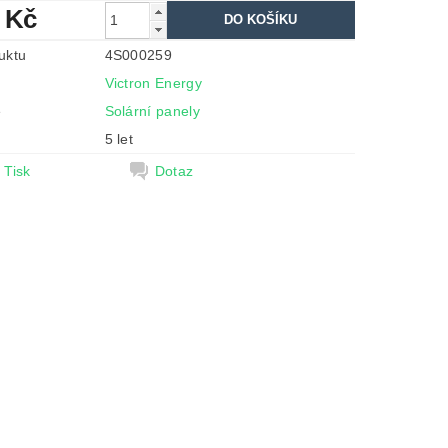
 Kč
uktu
4S000259
Victron Energy
e
Solární panely
5 let
Tisk
Dotaz