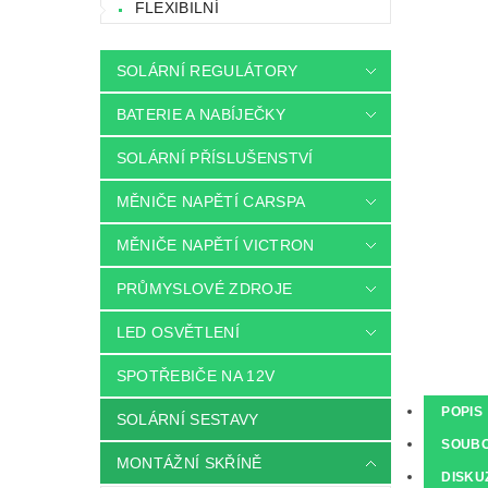
FLEXIBILNÍ
SOLÁRNÍ REGULÁTORY
BATERIE A NABÍJEČKY
SOLÁRNÍ PŘÍSLUŠENSTVÍ
MĚNIČE NAPĚTÍ CARSPA
MĚNIČE NAPĚTÍ VICTRON
PRŮMYSLOVÉ ZDROJE
LED OSVĚTLENÍ
SPOTŘEBIČE NA 12V
POPIS
SOLÁRNÍ SESTAVY
SOUB
MONTÁŽNÍ SKŘÍNĚ
DISKU