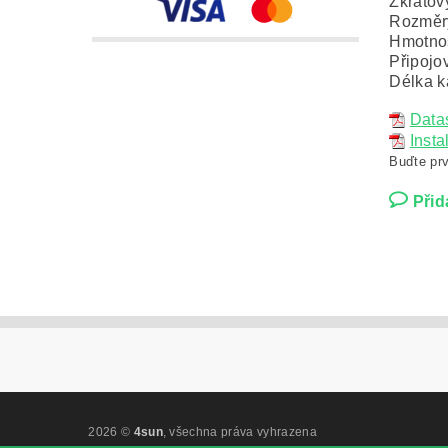
Zkratov
Rozměr
Hmotnos
Připojo
Délka k
Datas
Insta
Buďte prv
Přid
2026 ©
4sun
, všechna práva vyhrazena