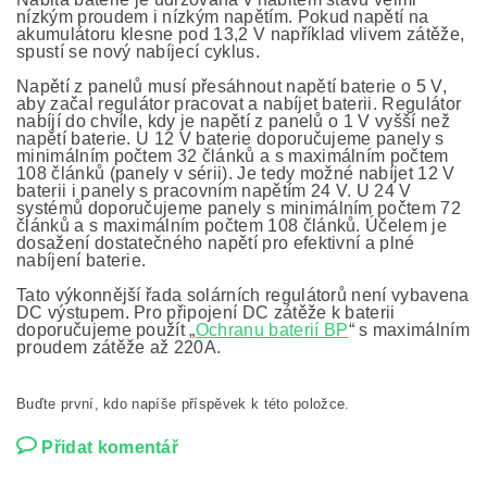
nízkým proudem i nízkým napětím. Pokud napětí na
akumulátoru klesne pod 13,2 V například vlivem zátěže,
spustí se nový nabíjecí cyklus.
Napětí z panelů musí přesáhnout napětí baterie o 5 V,
aby začal regulátor pracovat a nabíjet baterii. Regulátor
nabíjí do chvíle, kdy je napětí z panelů o 1 V vyšší než
napětí baterie. U 12 V baterie doporučujeme panely s
minimálním počtem 32 článků a s maximálním počtem
108 článků (panely v sérii). Je tedy možné nabíjet 12 V
baterii i panely s pracovním napětím 24 V. U 24 V
systémů doporučujeme panely s minimálním počtem 72
článků a s maximálním počtem 108 článků. Účelem je
dosažení dostatečného napětí pro efektivní a plné
nabíjení baterie.
Tato výkonnější řada solárních regulátorů není vybavena
DC výstupem. Pro připojení DC zátěže k baterii
doporučujeme použít „
Ochranu baterií BP
“ s maximálním
proudem zátěže až 220A.
Buďte první, kdo napíše příspěvek k této položce.
Přidat komentář