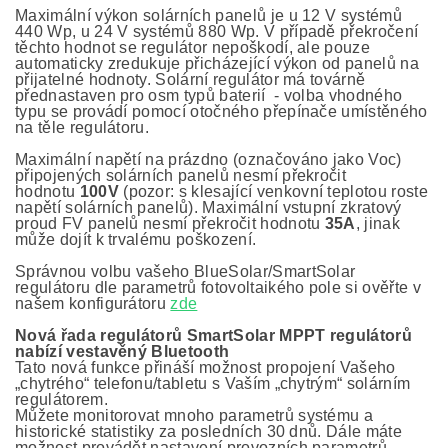
Maximální výkon solárních panelů je u 12 V systémů
440 Wp, u 24 V systémů 880 Wp. V případě překročení
těchto hodnot se regulátor nepoškodí, ale pouze
automaticky zredukuje přicházející výkon od panelů na
přijatelné hodnoty. Solární regulátor má továrně
přednastaven pro osm typů baterií - volba vhodného
typu se provádí pomocí otočného přepínače umístěného
na těle regulátoru.
Maximální napětí na prázdno (označováno jako Voc)
připojených solárních panelů nesmí překročit
hodnotu
100V
(pozor: s klesající venkovní teplotou roste
napětí solárních panelů). Maximální vstupní zkratový
proud FV panelů nesmí překročit hodnotu
35A
, jinak
může dojít k trvalému poškození.
Správnou volbu vašeho BlueSolar/SmartSolar
regulátoru dle parametrů fotovoltaikého pole si ověřte v
našem konfigurátoru
zde
Nová řada regulátorů SmartSolar MPPT regulátorů
nabízí vestavěný Bluetooth
Tato nová funkce přináší možnost propojení Vašeho
„chytrého“ telefonu/tabletu s Vaším „chytrým“ solárním
regulátorem.
Můžete monitorovat mnoho parametrů systému a
historické statistiky za posledních 30 dnů. Dále máte
možnost provádět nastavení provozních parametrů.