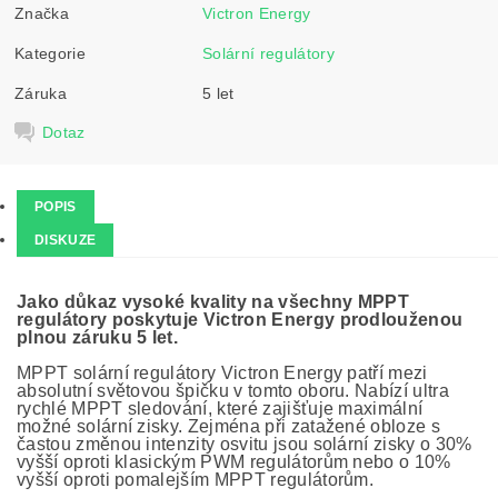
Značka
Victron Energy
Kategorie
Solární regulátory
Záruka
5 let
Dotaz
POPIS
DISKUZE
Jako důkaz vysoké kvality na všechny MPPT
regulátory poskytuje Victron Energy prodlouženou
plnou záruku 5 let.
MPPT solární regulátory Victron Energy patří mezi
absolutní světovou špičku v tomto oboru. Nabízí ultra
rychlé MPPT sledování, které zajišťuje maximální
možné solární zisky. Zejména při zatažené obloze s
častou změnou intenzity osvitu jsou solární zisky o 30%
vyšší oproti klasickým PWM regulátorům nebo o 10%
vyšší oproti pomalejším MPPT regulátorům.