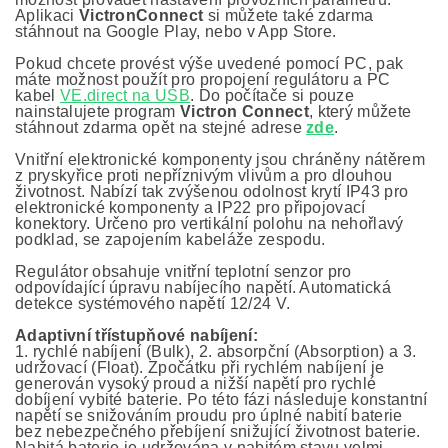
Aplikaci
VictronConnect
si můžete také zdarma
stáhnout na Google Play, nebo v App Store.
Pokud chcete provést výše uvedené pomocí PC, pak
máte možnost použít pro propojení regulátoru a PC
kabel
VE.direct na USB
. Do počítače si pouze
nainstalujete program
Victron Connect
, který můžete
stáhnout zdarma opět na stejné adrese
zde
.
Vnitřní elektronické komponenty jsou chráněny nátěrem
z pryskyřice proti nepříznivým vlivům a pro dlouhou
životnost. Nabízí tak zvýšenou odolnost krytí IP43 pro
elektronické komponenty a IP22 pro připojovací
konektory. Určeno pro vertikální polohu na nehořlavý
podklad, se zapojením kabeláže zespodu.
Regulátor obsahuje vnitřní teplotní senzor pro
odpovídající úpravu nabíjecího napětí. Automatická
detekce systémového napětí 12/24 V.
Adaptivní třístupňové nabíjení:
1. rychlé nabíjení (Bulk), 2. absorpční (Absorption) a 3.
udržovací (Float). Zpočátku při rychlém nabíjení je
generován vysoký proud a nižší napětí pro rychlé
dobíjení vybité baterie. Po této fázi následuje konstantní
napětí se snižováním proudu pro úplné nabití baterie
bez nebezpečného přebíjení snižující životnost baterie.
Nabitá baterie je udržována v nabitém stavu velmi