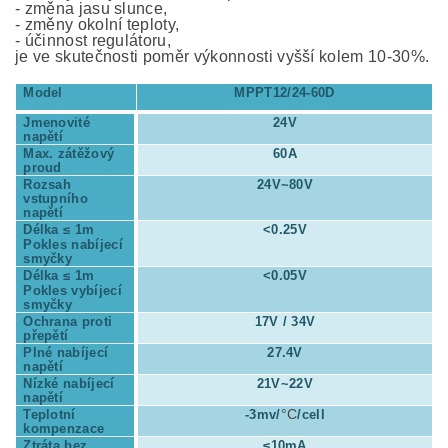
- změna jasu slunce,
- změny okolní teploty,
- účinnost regulátoru,
je ve skutečnosti poměr výkonnosti vyšší kolem 10-30%.
Model
MPPT12/24-60D
Jmenovité
24V
napětí
Max. zátěžový
60A
proud
Rozsah
24V
~8
0V
vstupního
napětí
Délka ≤ 1m
<
0.25V
Pokles nabíjecí
smyčky
Délka
≤
1m
<
0.05V
Pokles vybíjecí
smyčky
Ochrana proti
17V / 34V
přepětí
Plné nabíjecí
27.4V
napětí
Nízké nabíjecí
21V
~
22V
napětí
°C
Teplotní
-3mv/
/cell
kompenzace
Ztráta bez
≤
10mA