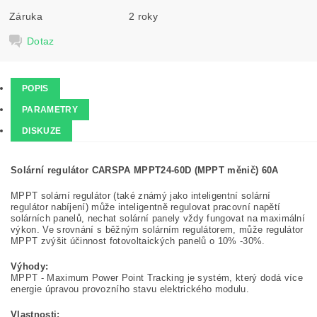
Záruka
2 roky
Dotaz
POPIS
PARAMETRY
DISKUZE
Solární regulátor CARSPA MPPT24-60D (MPPT měnič) 60A
MPPT solární regulátor (také známý jako inteligentní solární
regulátor nabíjení) může inteligentně regulovat pracovní napětí
solárních panelů, nechat solární panely vždy fungovat na maximální
výkon. Ve srovnání s běžným solárním regulátorem, může regulátor
MPPT zvýšit účinnost fotovoltaických panelů o 10% -30%.
Výhody:
MPPT - Maximum Power Point Tracking je systém, který dodá více
energie úpravou provozního stavu elektrického modulu.
Vlastnosti: