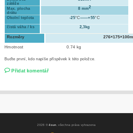
zátěže
2
Max. plocha
8 mm
drátu
°C
°C
Okolní teplota
-25
——+55
čistá váha / ks
2,3kg
Rozměry
276×175×100
Hmotnost
0.74 kg
Buďte první, kdo napíše příspěvek k této položce.
Přidat komentář
2026 ©
4sun
, všechna práva vyhrazena