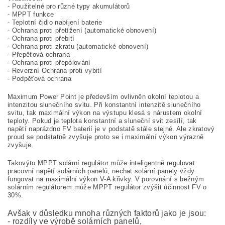
- Použitelné pro různé typy akumulátorů
- MPPT funkce
- Teplotní čidlo nabíjení baterie
- Ochrana proti přetížení (automatické obnovení)
- Ochrana proti přebití
- Ochrana proti zkratu (automatické obnovení)
- Přepěťová ochrana
- Ochrana proti přepólování
- Reverzní Ochrana proti vybití
- Podpěťová ochrana
Maximum Power Point je především ovlivněn okolní teplotou a
intenzitou slunečního svitu. Při konstantní intenzitě slunečního
svitu, tak maximální výkon na výstupu klesá s nárustem okolní
teploty. Pokud je teplota konstantní a sluneční svit zesílí, tak
napětí naprázdno FV baterií je v podstatě stále stejné. Ale zkratový
proud se podstatně zvyšuje proto se i maximální výkon výrazně
zvyšuje.
Takovýto MPPT solární regulátor může inteligentně regulovat
pracovní napětí solárních panelů, nechat solární panely vždy
fungovat na maximální výkon V-A křivky. V porovnání s bežným
solárním regulátorem může MPPT regulátor zvýšit účinnost FV o
30%.
Avšak v důsledku mnoha různých faktorů jako je jsou:
- rozdíly ve výrobě solárních panelů,