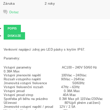
Záruka
2 roky
Dotaz
POPIS
DISKUZE
Venkovní napájecí zdroj pro LED pásky s krytím IP67.
Parametry:
Vstupní parametry AC100～240V 50/60 Hz
0.38A Max
Vstupní jmenovité napětí 100Vac～240Vac
Rozsah vstupního napětí 90Vac～264Vac
Jmenovitá vstupní frekvence 50/60Hz
Vstupní frekvenční rozsah 47Hz～63Hz
Vstupní proud 0.38A Max
Vstupní proud strop 40A Max
Spotřeba při běhu na prázdno 0.3W Max při 115Vac/230Vac
Účinnost 80%(při plném zatížení)
Jmenovité vstupní napětí / proud 12V / 2.5A