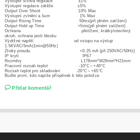
Výstupní síťová regulace ±1%
Výstupní regulace zátěže ±5%
Output Over Shoot 10% Max
Výstupní zvlnění a šum 1% Max
Output Rising Time 50ms(při plném zatížení)
Output Hold up Time >5ms(při plném zatížení)
Ochrana přetížení, krátký/otevřený
okruh, ochrana proti blesku
Výdržné napětí od vstupu na výstup
1.5KVAC/5mA(1min@50Hz)
Ztráty proudu <0.25 mA (při 250VAC/50Hz)
IP krytí IP67
Rozměry L178mm*W29mm*H21mm
Pracovní rozsah teplot -10°C～+40°C
Rozsah teplot pro skladování -20°C～+65°C
Buďte první, kdo napíše příspěvek k této položce.
Přidat komentář