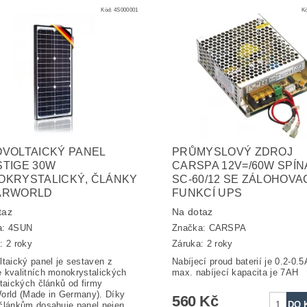
Kód:
4S000001
K
VOLTAICKÝ PANEL
PRŮMYSLOVÝ ZDROJ
TIGE 30W
CARSPA 12V=/60W SPÍ
OKRYSTALICKÝ, ČLÁNKY
SC-60/12 SE ZÁLOHOVA
ARWORLD
FUNKCÍ UPS
taz
Na dotaz
a:
4SUN
Značka:
CARSPA
: 2 roky
Záruka: 2 roky
ltaický panel je sestaven z
Nabíjecí proud baterií je 0.2-0.5
 kvalitních monokrystalických
max. nabíjecí kapacita je 7AH
ltaických článků od firmy
orld (Made in Germany). Díky
560 Kč
článkům dosahuje panel nejen