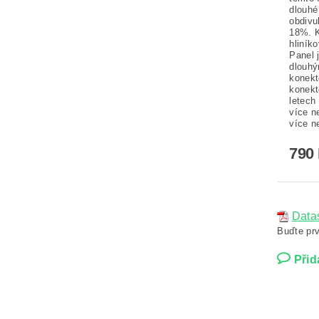
dlouhé 
obdivu
18%. K
hliník
Panel 
dlouhý
konekt
konekt
letech
více n
více n
790
Data
Buďte prv
Přid