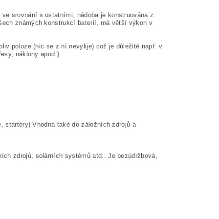
 ve srovnání s ostatními, nádoba je konstruována z
všech známých konstrukcí baterií, má větší výkon v
iv poloze (nic se z ní nevylije) což je důležité např. v
řesy, náklony apod.).
, startéry) Vhod­ná také do záložních zdrojů a
ích zdrojů, solárních systémů atd.. Je bezúdržbová,