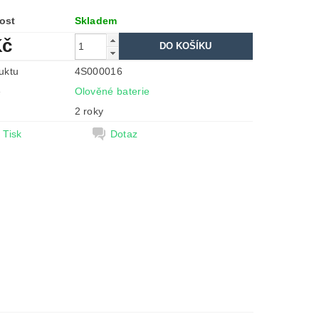
ost
Skladem
Kč
uktu
4S000016
e
Olověné baterie
2 roky
Tisk
Dotaz