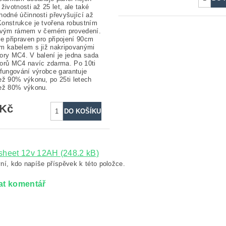
životnosti až 25 let, ale také
hodné účinnosti převyšující až
onstrukce je tvořena robustním
ovým rámem v černém provedení.
je připraven pro připojení 90cm
m kabelem s již nakripovanými
ory MC4. V balení je jedna sada
orů MC4 navíc zdarma. Po 10ti
 fungování výrobce garantuje
ež 90% výkonu, po 25ti letech
ež 80% výkonu.
 Kč
sheet 12v 12AH (248.2 kB)
ní, kdo napíše příspěvek k této položce.
at komentář