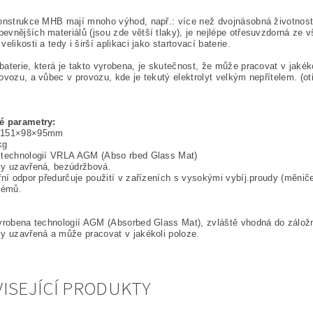
onstrukce MHB mají mnoho výhod, např.: více než dvojnásobná životnost
vnějších materiálů (jsou zde větší tlaky), je nejlépe otřesuvzdorná ze 
elikosti a tedy i širší aplikaci jako startovací baterie.
aterie, která je takto vyrobena, je skutečnost, že může pracovat v jakékol
ovozu, a vůbec v provozu, kde je tekutý elektrolyt velkým nepřítelem. (ot
é parametry:
 151×98×95mm
kg
 technologií VRLA AGM (Abso rbed Glass Mat)
y uzavřená, bezú­držbová.
řní odpor předurčuje použití v zařízeních s vysokými vybíj.proudy (měniče
témů.
yrobena technologií AGM (Absorbed Glass Mat), zvláště vhodná do záložn
y uzavřená a může pracovat v jakékoli poloze.
ISEJÍCÍ PRODUKTY