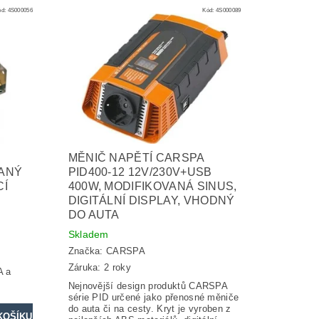
ód:
4S000056
Kód:
4S000089
MĚNIČ NAPĚTÍ CARSPA
NANÝ
PID400-12 12V/230V+USB
CÍ
400W, MODIFIKOVANÁ SINUS,
DIGITÁLNÍ DISPLAY, VHODNÝ
DO AUTA
Skladem
Značka:
CARSPA
Záruka: 2 roky
A a
Nejnovější design produktů CARSPA
série PID určené jako přenosné měniče
do auta či na cesty. Kryt je vyroben z