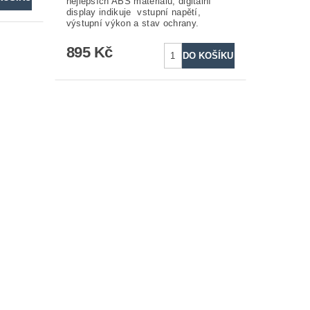
nejlepších ABS materiálů, digitální
display indikuje vstupní napětí,
výstupní výkon a stav ochrany.
895 Kč