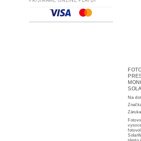
PŘIJÍMÁME ONLINE PLATBY
FOTO
PRES
MON
SOL
Na do
Značk
Záruka
Fotovo
vysoce
fotovo
SolarW
těmto 