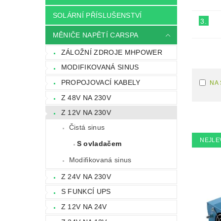
SOLÁRNÍ PŘÍSLUŠENSTVÍ
3.
MĚNIČE NAPĚTÍ CARSPA
ZÁLOŽNÍ ZDROJE MHPOWER
MODIFIKOVANÁ SINUS
PROPOJOVACÍ KABELY
NA
Z 48V NA 230V
Z 12V NA 230V
Čistá sinus
NEJLE
S ovladačem
Modifikovaná sinus
Z 24V NA 230V
S FUNKCÍ UPS
Z 12V NA 24V