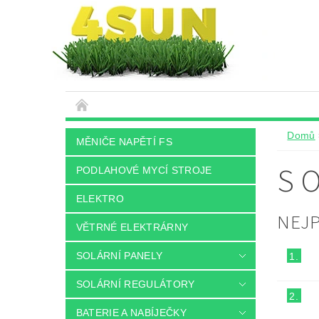
Domů
MĚNIČE NAPĚTÍ FS
S 
PODLAHOVÉ MYCÍ STROJE
ELEKTRO
NEJ
VĚTRNÉ ELEKTRÁRNY
SOLÁRNÍ PANELY
1.
SOLÁRNÍ REGULÁTORY
2.
BATERIE A NABÍJEČKY