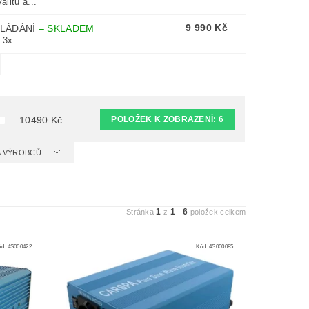
litu a...
9 990 Kč
VLÁDÁNÍ
–
SKLADEM
 3x...
POLOŽEK K ZOBRAZENÍ:
6
10490
Kč
 A VÝROBCŮ
1
1
6
Stránka
z
-
položek celkem
ód:
4S000422
Kód:
4S000085