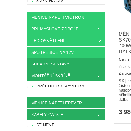
Z 24V NA 12V
MĚNIČE NAPĚTÍ VICTRON
PRŮMYSLOVÉ ZDROJE
MĚNI
SK70
LED OSVĚTLENÍ
700W
DÁL
SPOTŘEBIČE NA 12V
Na do
SOLÁRNÍ SESTAVY
Značk
Záruka
MONTÁŽNÍ SKŘÍNĚ
SK je 
čistou
PRŮCHODKY, VÝVODKY
násobn
několi
dálku.
MĚNIČE NAPĚTÍ EPEVER
3 9
KABELY CAT5.E
STÍNĚNÉ