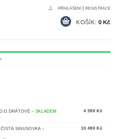
|
PŘIHLÁŠENÍ
REGISTRACE
KOŠÍK:
0 Kč
m
4 590 Kč
. D.O.DRÁTOVÉ
–
SKLADEM
.
10 490 Kč
, ČISTÁ SINUSOVKA
–