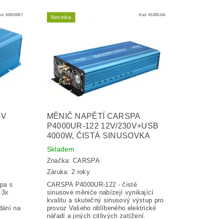
ód:
4S000087
Kód:
4S000244
Novinka
0V
MĚNIČ NAPĚTÍ CARSPA
P4000UR-122 12V/230V+USB
4000W, ČISTÁ SINUSOVKA
Skladem
Značka:
CARSPA
Záruka: 2 roky
spa s
CARSPA P4000UR-122 - čisté
 3x
sinusové měniče nabízejí vynikající
kvalitu a skutečný sinusový výstup pro
dání na
provoz Vašeho oblíbeného elektrické
nářadí a jiných citlivých zatížení.