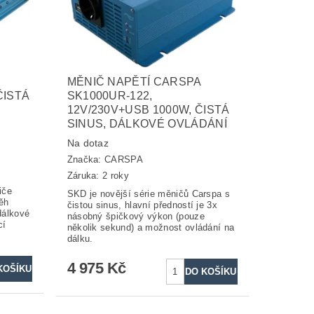
MĚNIČ NAPĚTÍ CARSPA
ČISTÁ
SK1000UR-122,
12V/230V+USB 1000W, ČISTÁ
SINUS, DÁLKOVÉ OVLÁDÁNÍ
Na dotaz
Značka:
CARSPA
Záruka: 2 roky
iče
SKD je novější série měničů Carspa s
ěh
čistou sinus, hlavní předností je 3x
dálkové
násobný špičkový výkon (pouze
cí
několik sekund) a možnost ovládání na
dálku.
4 975 Kč