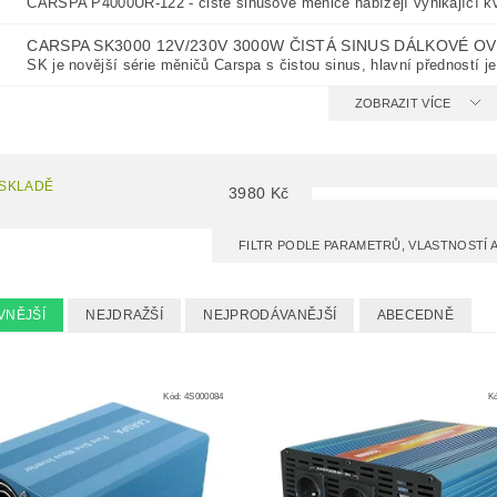
CARSPA P4000UR-122 - čisté sinusové měniče nabízejí vynikající kva
CARSPA SK3000 12V/230V 3000W ČISTÁ SINUS DÁLKOVÉ O
SK je novější série měničů Carspa s čistou sinus, hlavní předností je
ZOBRAZIT VÍCE
 SKLADĚ
3980
Kč
FILTR PODLE PARAMETRŮ, VLASTNOSTÍ
VNĚJŠÍ
NEJDRAŽŠÍ
NEJPRODÁVANĚJŠÍ
ABECEDNĚ
Kód:
4S000084
K