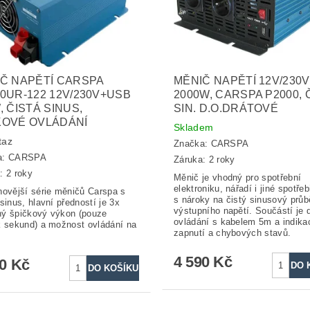
Č NAPĚTÍ CARSPA
MĚNIČ NAPĚTÍ 12V/230V
0UR-122 12V/230V+USB
2000W, CARSPA P2000, 
, ČISTÁ SINUS,
SIN. D.O.DRÁTOVÉ
KOVÉ OVLÁDÁNÍ
Skladem
taz
Značka:
CARSPA
a:
CARSPA
Záruka: 2 roky
: 2 roky
Měnič je vhodný pro spotřební
elektroniku, nářadí i jiné spotřeb
novější série měničů Carspa s
s nároky na čistý sinusový průb
 sinus, hlavní předností je 3x
výstupního napětí. Součástí je 
ý špičkový výkon (pouze
ovládání s kabelem 5m a indika
k sekund) a možnost ovládání na
zapnutí a chybových stavů.
4 590 Kč
80 Kč