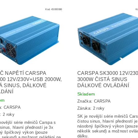
Kód:
4S000086
K
Č NAPĚTÍ CARSPA
CARSPA SK3000 12V/23
00 12V/230V+USB 2000W,
3000W ČISTÁ SINUS
Á SINUS, DÁLKOVÉ
DÁLKOVÉ OVLÁDÁNÍ
ÁDÁNÍ
Skladem
em
Značka:
CARSPA
a:
CARSPA
Záruka: 2 roky
: 2 roky
SK je novější série měničů Car
čistou sinus, hlavní předností je
novější série měničů Carspa s
násobný špičkový výkon (pouze
 sinus, hlavní předností je 3x
několik sekund) a možnost ovlá
ý špičkový výkon (pouze
dálku.
k sekund) a možnost ovládání na