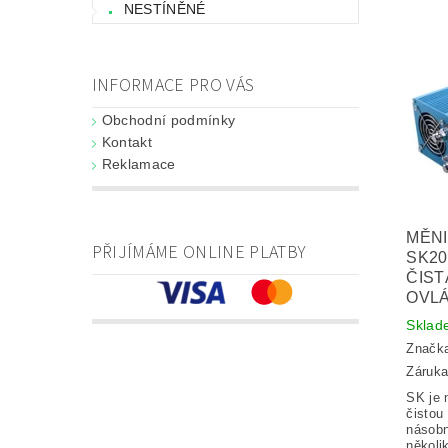
NESTÍNĚNÉ
INFORMACE PRO VÁS
Obchodní podmínky
Kontakt
Reklamace
MĚNI
PŘIJÍMÁME ONLINE PLATBY
SK20
ČIST
OVL
Sklad
Značk
Záruka
SK je 
čistou
násobn
několi