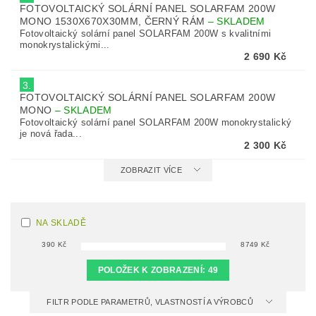
FOTOVOLTAICKÝ SOLÁRNÍ PANEL SOLARFAM 200W
MONO 1530X670X30MM, ČERNÝ RÁM
–
SKLADEM
Fotovoltaický solární panel SOLARFAM 200W s kvalitními
monokrystalickými...
2 690 Kč
3.
FOTOVOLTAICKÝ SOLÁRNÍ PANEL SOLARFAM 200W
MONO
–
SKLADEM
Fotovoltaický solární panel SOLARFAM 200W monokrystalický
je nová řada...
2 300 Kč
ZOBRAZIT VÍCE
NA SKLADĚ
390
Kč
8749
Kč
POLOŽEK K ZOBRAZENÍ:
49
FILTR PODLE PARAMETRŮ, VLASTNOSTÍ A VÝROBCŮ