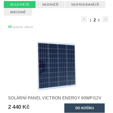
NEJLEVNĚJŠÍ
NEJDRAŽŠÍ
NEJPRODÁVANĚJŠÍ
ABECEDNĚ
2
1
3
49
položek celkem
SOLÁRNÍ PANEL VICTRON ENERGY 90WP/12V
2 440 Kč