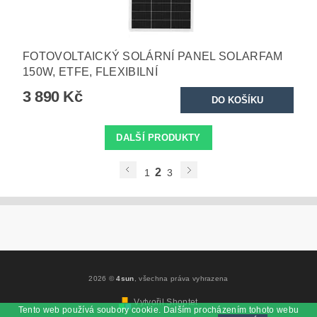
FOTOVOLTAICKÝ SOLÁRNÍ PANEL SOLARFAM
150W, ETFE, FLEXIBILNÍ
3 890 Kč
DALŠÍ PRODUKTY
2
1
3
2026 ©
4sun
, všechna práva vyhrazena
Vytvořil Shoptet
Tento web používá soubory cookie. Dalším procházením tohoto webu