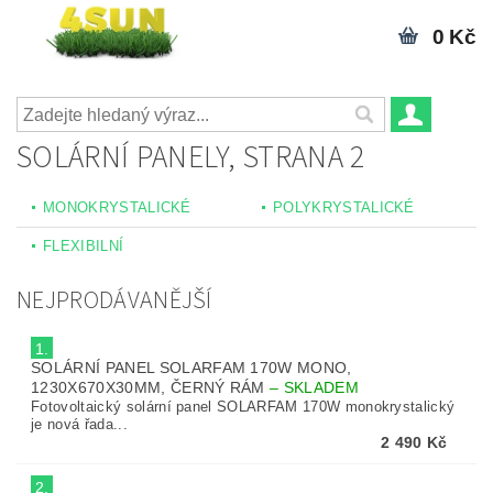
0 Kč
SOLÁRNÍ PANELY
, STRANA 2
MONOKRYSTALICKÉ
POLYKRYSTALICKÉ
FLEXIBILNÍ
NEJPRODÁVANĚJŠÍ
1.
SOLÁRNÍ PANEL SOLARFAM 170W MONO,
1230X670X30MM, ČERNÝ RÁM
–
SKLADEM
Fotovoltaický solární panel SOLARFAM 170W monokrystalický
je nová řada...
2 490 Kč
2.